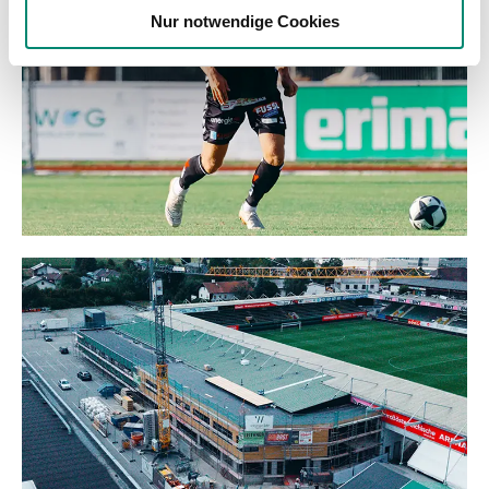
Nur notwendige Cookies
haben oder die sie im Rahmen Ihrer Nutzung der Dienste
gesammelt haben.
Weitere Details, insbesondere zu Speicherdauer und
Empfänger entnehmen Sie unserer
Datenschutzerklärung
.