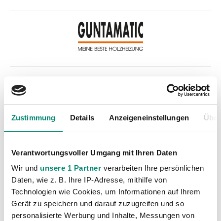
Kategorien
Akademie
(236)
Zustimmung
Details
Anzeigeneinstellungen
Über
Allgemeine News
(606)
Damen
(6)
Verantwortungsvoller Umgang mit Ihren Daten
Junge Wikinger Ried
(413)
Wir und
unsere 1 Partner
verarbeiten Ihre persönlichen
Nachwuchs
(74)
Daten, wie z. B. Ihre IP-Adresse, mithilfe von
Profis
(1316)
Technologien wie Cookies, um Informationen auf Ihrem
Ticketing
(91)
Gerät zu speichern und darauf zuzugreifen und so
personalisierte Werbung und Inhalte, Messungen von
Unkategorisiert
(2867)