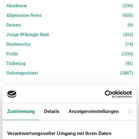
Akademie
(236)
Allgemeine News
(606)
Damen
(6)
Junge Wikinger Ried
(413)
Nachwuchs
(74)
Profis
(1316)
Ticketing
(91)
Unkategorisiert
(2867)
Zustimmung
Details
Anzeigeneinstellungen
Über
VORIGER NEWSEINTRAG
NÄCHSTER NEWSEINTRAG
Verantwortungsvoller Umgang mit Ihren Daten