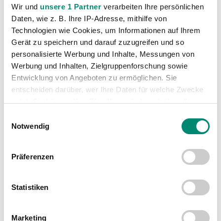
Thomas Reifeltshammer bleibt bei der SVR
Wir gegen Manipulation im Sport!
Wir und
unsere 1 Partner
verarbeiten Ihre persönlichen
Daten, wie z. B. Ihre IP-Adresse, mithilfe von
Technologien wie Cookies, um Informationen auf Ihrem
Gerät zu speichern und darauf zuzugreifen und so
personalisierte Werbung und Inhalte, Messungen von
Werbung und Inhalten, Zielgruppenforschung sowie
WEITERE NEWS
Entwicklung von Angeboten zu ermöglichen. Sie
entscheiden darüber, wer Ihre Daten für welche Zwecke
nutzt. Sie können Ihre Einwilligung jederzeit über die
Cookie-Erklärung oder durch Klicken auf das Privacy
Einwilligungsauswahl
Trigger Symbol ändern oder widerrufen
Notwendig
Erfahren Sie mehr darüber, wie Ihre persönlichen Daten
Präferenzen
verarbeitet werden, und legen Sie Ihre Präferenzen im
Abschnitt Einzelheiten
fest.
Statistiken
Wir verwenden Cookies, um Inhalte und Anzeigen zu
personalisieren, Funktionen für soziale Medien anbieten
Marketing
zu können und die Zugriffe auf unsere Website zu