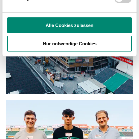
analysieren. Außerdem geben wir Informationen zu Ihrer
Verwendung unserer Website an unsere Partner für
soziale Medien, Werbung und Analysen weiter. Unsere
Alle Cookies zulassen
Partner führen diese Informationen möglicherweise mit
weiteren Daten zusammen, die Sie ihnen bereitgestellt
Nur notwendige Cookies
haben oder die sie im Rahmen Ihrer Nutzung der Dienste
gesammelt haben.
Weitere Details, insbesondere zu Speicherdauer und
Empfänger entnehmen Sie unserer
Datenschutzerklärung
.