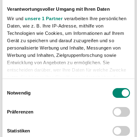
Verantwortungsvoller Umgang mit Ihren Daten
Wir und
unsere 1 Partner
verarbeiten Ihre persönlichen
Kategorien
Daten, wie z. B. Ihre IP-Adresse, mithilfe von
Technologien wie Cookies, um Informationen auf Ihrem
Akademie
(236)
Gerät zu speichern und darauf zuzugreifen und so
Allgemeine News
(606)
personalisierte Werbung und Inhalte, Messungen von
Damen
(6)
Werbung und Inhalten, Zielgruppenforschung sowie
Junge Wikinger Ried
(413)
Entwicklung von Angeboten zu ermöglichen. Sie
entscheiden darüber, wer Ihre Daten für welche Zwecke
Nachwuchs
(74)
nutzt. Sie können Ihre Einwilligung jederzeit über die
Profis
(1316)
Cookie-Erklärung oder durch Klicken auf das Privacy
Einwilligungsauswahl
Ticketing
(91)
Trigger Symbol ändern oder widerrufen
Notwendig
Unkategorisiert
(2867)
Erfahren Sie mehr darüber, wie Ihre persönlichen Daten
Präferenzen
verarbeitet werden, und legen Sie Ihre Präferenzen im
Abschnitt Einzelheiten
fest.
Statistiken
Wir verwenden Cookies, um Inhalte und Anzeigen zu