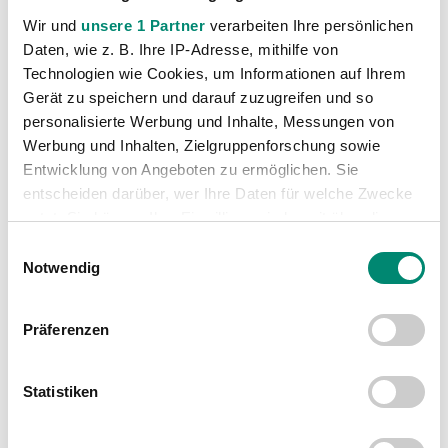
Christoph Lang: „Wollen uns jetzt mit drei Punkten belohnen“
Manuel Burghart in das ungarische U17-Nationalteam einberufen
Wir und
unsere 1 Partner
verarbeiten Ihre persönlichen
Daten, wie z. B. Ihre IP-Adresse, mithilfe von
Technologien wie Cookies, um Informationen auf Ihrem
Gerät zu speichern und darauf zuzugreifen und so
personalisierte Werbung und Inhalte, Messungen von
Werbung und Inhalten, Zielgruppenforschung sowie
Entwicklung von Angeboten zu ermöglichen. Sie
WEITERE NEWS
entscheiden darüber, wer Ihre Daten für welche Zwecke
nutzt. Sie können Ihre Einwilligung jederzeit über die
Cookie-Erklärung oder durch Klicken auf das Privacy
Einwilligungsauswahl
Trigger Symbol ändern oder widerrufen
Notwendig
Erfahren Sie mehr darüber, wie Ihre persönlichen Daten
Präferenzen
verarbeitet werden, und legen Sie Ihre Präferenzen im
Abschnitt Einzelheiten
fest.
Statistiken
Wir verwenden Cookies, um Inhalte und Anzeigen zu
personalisieren, Funktionen für soziale Medien anbieten