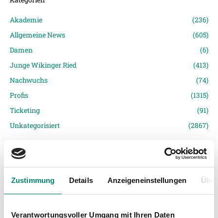
Akademie
(236)
Allgemeine News
(605)
Damen
(6)
Junge Wikinger Ried
(413)
Nachwuchs
(74)
Profis
(1315)
Ticketing
(91)
Unkategorisiert
(2867)
Zustimmung
Details
Anzeigeneinstellungen
Über
Verantwortungsvoller Umgang mit Ihren Daten
VORIGER NEWSEINTRAG
NÄCHSTER NEWSEINTRAG