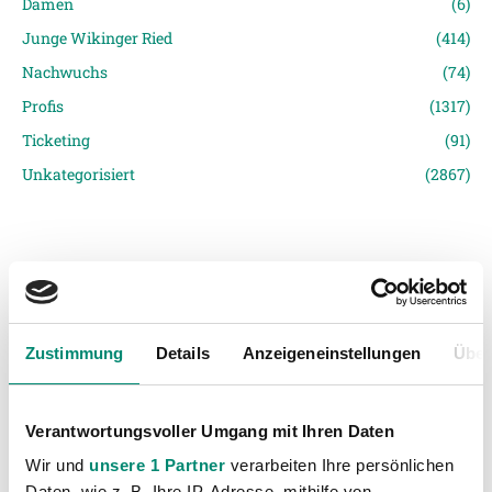
Damen
(6)
Junge Wikinger Ried
(414)
Nachwuchs
(74)
Profis
(1317)
Ticketing
(91)
Unkategorisiert
(2867)
Zustimmung
Details
Anzeigeneinstellungen
Über
VORIGER NEWSEINTRAG
NÄCHSTER NEWSEINTRAG
Last-Minute Treffer verhindert Rieder Derbysieg
Man of the Match vs. LASK
Verantwortungsvoller Umgang mit Ihren Daten
Wir und
unsere 1 Partner
verarbeiten Ihre persönlichen
Daten, wie z. B. Ihre IP-Adresse, mithilfe von