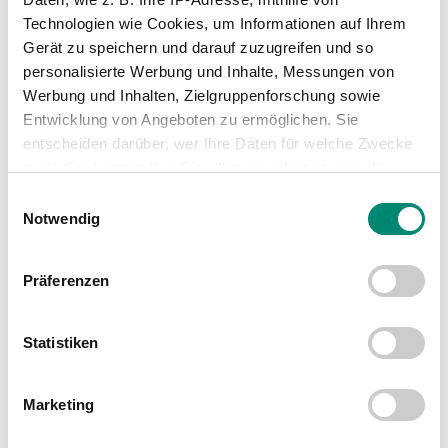
Technologien wie Cookies, um Informationen auf Ihrem
Gerät zu speichern und darauf zuzugreifen und so
personalisierte Werbung und Inhalte, Messungen von
WEITERE NEWS
Werbung und Inhalten, Zielgruppenforschung sowie
Entwicklung von Angeboten zu ermöglichen. Sie
entscheiden darüber, wer Ihre Daten für welche Zwecke
nutzt. Sie können Ihre Einwilligung jederzeit über die
Cookie-Erklärung oder durch Klicken auf das Privacy
Einwilligungsauswahl
Trigger Symbol ändern oder widerrufen
Notwendig
Erfahren Sie mehr darüber, wie Ihre persönlichen Daten
Präferenzen
verarbeitet werden, und legen Sie Ihre Präferenzen im
Abschnitt Einzelheiten
fest.
Statistiken
Wir verwenden Cookies, um Inhalte und Anzeigen zu
personalisieren, Funktionen für soziale Medien anbieten
Marketing
zu können und die Zugriffe auf unsere Website zu
analysieren. Außerdem geben wir Informationen zu Ihrer