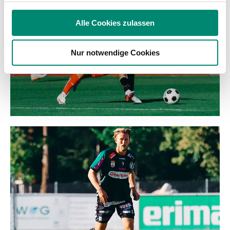
Verwendung unserer Website an unsere Partner für
soziale Medien, Werbung und Analysen weiter. Unsere
Alle Cookies zulassen
Partner führen diese Informationen möglicherweise mit
weiteren Daten zusammen, die Sie ihnen bereitgestellt
Nur notwendige Cookies
haben oder die sie im Rahmen Ihrer Nutzung der Dienste
gesammelt haben.
Weitere Details, insbesondere zu Speicherdauer und
Empfänger entnehmen Sie unserer
Datenschutzerklärung
.