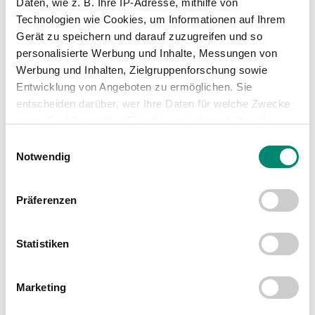
Daten, wie z. B. Ihre IP-Adresse, mithilfe von
Technologien wie Cookies, um Informationen auf Ihrem
Gerät zu speichern und darauf zuzugreifen und so
personalisierte Werbung und Inhalte, Messungen von
WEITERE NEWS
Werbung und Inhalten, Zielgruppenforschung sowie
Entwicklung von Angeboten zu ermöglichen. Sie
entscheiden darüber, wer Ihre Daten für welche Zwecke
nutzt. Sie können Ihre Einwilligung jederzeit über die
Cookie-Erklärung oder durch Klicken auf das Privacy
Einwilligungsauswahl
Trigger Symbol ändern oder widerrufen
Notwendig
Erfahren Sie mehr darüber, wie Ihre persönlichen Daten
Präferenzen
verarbeitet werden, und legen Sie Ihre Präferenzen im
Abschnitt Einzelheiten
fest.
Statistiken
Wir verwenden Cookies, um Inhalte und Anzeigen zu
personalisieren, Funktionen für soziale Medien anbieten
Marketing
zu können und die Zugriffe auf unsere Website zu
analysieren. Außerdem geben wir Informationen zu Ihrer