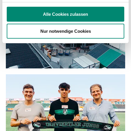
Verwendung unserer Website an unsere Partner für
soziale Medien, Werbung und Analysen weiter. Unsere
Alle Cookies zulassen
Partner führen diese Informationen möglicherweise mit
weiteren Daten zusammen, die Sie ihnen bereitgestellt
Nur notwendige Cookies
haben oder die sie im Rahmen Ihrer Nutzung der Dienste
gesammelt haben.
Weitere Details, insbesondere zu Speicherdauer und
Empfänger entnehmen Sie unserer
Datenschutzerklärung
.