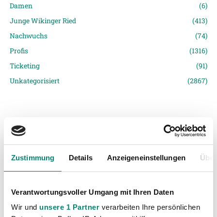
Damen
(6)
Junge Wikinger Ried
(413)
Nachwuchs
(74)
Profis
(1316)
Ticketing
(91)
Unkategorisiert
(2867)
Zustimmung
Details
Anzeigeneinstellungen
Über
VORIGER NEWSEINTRAG
NÄCHSTER NEWSEINTRAG
Fans on Tour – Auswärtsfahrt ins Ländle
Die letzte Chance
Verantwortungsvoller Umgang mit Ihren Daten
Wir und
unsere 1 Partner
verarbeiten Ihre persönlichen