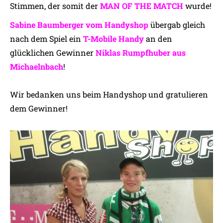
Stimmen, der somit der
MAN OF THE MATCH
wurde!
Sabine Baumberger vom Handyshop
übergab gleich
nach dem Spiel ein
T-Mobile Handy
an den
glücklichen Gewinner
Niklas Rumpfhuber aus
Michaelnbach
!
Wir bedanken uns beim Handyshop und gratulieren
dem Gewinner!