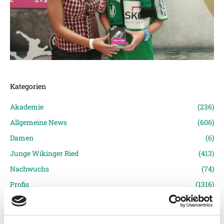
Kategorien
Akademie
(236)
Allgemeine News
(606)
Damen
(6)
Junge Wikinger Ried
(413)
Nachwuchs
(74)
Profis
(1316)
Ticketing
(91)
Unkategorisiert
(2867)