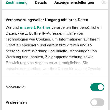
Zustimmung
Details
Anzeigeneinstellungen
Über
Verantwortungsvoller Umgang mit Ihren Daten
Wir und
unsere 1 Partner
verarbeiten Ihre persönlichen
Daten, wie z. B. Ihre IP-Adresse, mithilfe von
Technologien wie Cookies, um Informationen auf Ihrem
VORIGER NEWSEINTRAG
NÄCHSTER NEWSEINTRAG
Gerät zu speichern und darauf zuzugreifen und so
1:1 gegen den Meister
SVR KINOSPOT – „MAKING OF“ EXKLUSIV AUF FACEBOOK
personalisierte Werbung und Inhalte, Messungen von
Werbung und Inhalten, Zielgruppenforschung sowie
Entwicklung von Angeboten zu ermöglichen. Sie
entscheiden darüber, wer Ihre Daten für welche Zwecke
nutzt. Sie können Ihre Einwilligung jederzeit über die
Cookie-Erklärung oder durch Klicken auf das Privacy
Einwilligungsauswahl
WEITERE NEWS
Trigger Symbol ändern oder widerrufen
Notwendig
Erfahren Sie mehr darüber, wie Ihre persönlichen Daten
Präferenzen
verarbeitet werden, und legen Sie Ihre Präferenzen im
Abschnitt Einzelheiten
fest.