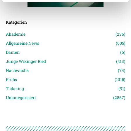
Weitere Details, insbesondere zu Speicherdauer und
Kategorien
Empfänger entnehmen Sie unserer
Datenschutzerklärung
.
Akademie
(236)
Allgemeine News
(605)
Damen
(6)
Junge Wikinger Ried
(413)
Nachwuchs
(74)
Profis
(1315)
Ticketing
(91)
Unkategorisiert
(2867)