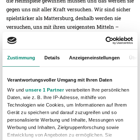
die Heimspiele gewinnen müssen und das werden sie
gegen uns mit aller Kraft versuchen. Wir sind sicher
spielstärker als Mattersburg, deshalb werden sie
versuchen, uns mit ihren ureigensten Mitteln –
Zweikampfstärke und Kampfkraft – zu schlagen.
Und da müssen wir dagegen halten.“
Zustimmung
Details
Anzeigeneinstellungen
Über
Statistik spricht auswärts für den SV Mattersburg
26 Spiele haben die SV Josko Ried und Mattersburg
Verantwortungsvoller Umgang mit Ihren Daten
in der Bundesliga bisher gegeneinander bestritten.
Wir und
unsere 1 Partner
verarbeiten Ihre persönlichen
Die Gesamtbilanz ist dabei nahezu völlig
Daten, wie z. B. Ihre IP-Adresse, mithilfe von
Technologien wie Cookies, um Informationen auf Ihrem
ausgeglichen: Neun Mal siegte Ried, acht Mal
Gerät zu speichern und darauf zuzugreifen und so
Mattersburg. Neun Spiele endeten mit einem
personalisierte Werbung und Inhalte, Messungen von
Unentschieden. Auswärts haben allerdings die
Werbung und Inhalten, Zielgruppenforschung sowie
Mattersburger die bessere Bilanz vorzuweisen. Sechs
Entwicklung von Angeboten zu ermöglichen. Sie