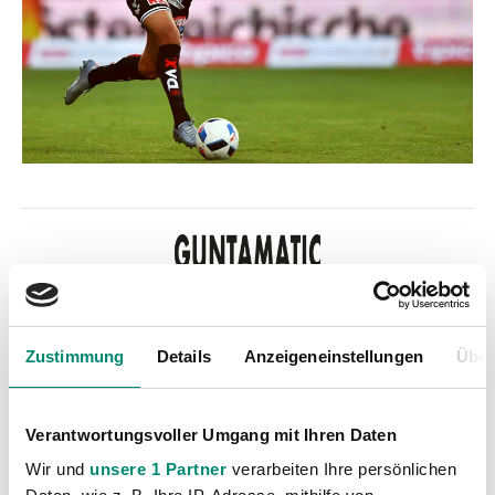
Zustimmung
Details
Anzeigeneinstellungen
Über
Kategorien
Akademie
(236)
Verantwortungsvoller Umgang mit Ihren Daten
Allgemeine News
(606)
Wir und
unsere 1 Partner
verarbeiten Ihre persönlichen