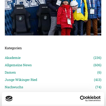
Kategorien
Akademie
(236)
Allgemeine News
(606)
Damen
(6)
Junge Wikinger Ried
(413)
Nachwuchs
(74)
Profis
(1317)
Ticketing
(91)