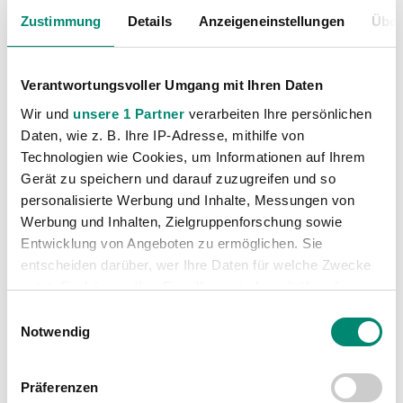
Unkategorisiert
(2867)
Zustimmung
Details
Anzeigeneinstellungen
Über
Verantwortungsvoller Umgang mit Ihren Daten
Wir und
unsere 1 Partner
verarbeiten Ihre persönlichen
Daten, wie z. B. Ihre IP-Adresse, mithilfe von
Technologien wie Cookies, um Informationen auf Ihrem
Gerät zu speichern und darauf zuzugreifen und so
VORIGER NEWSEINTRAG
NÄCHSTER NEWSEINTRAG
personalisierte Werbung und Inhalte, Messungen von
Thomas Murg Man of the Match
Weiße Weste gegen Wiener Neustadt behalten
Werbung und Inhalten, Zielgruppenforschung sowie
Entwicklung von Angeboten zu ermöglichen. Sie
entscheiden darüber, wer Ihre Daten für welche Zwecke
nutzt. Sie können Ihre Einwilligung jederzeit über die
Cookie-Erklärung oder durch Klicken auf das Privacy
Einwilligungsauswahl
Trigger Symbol ändern oder widerrufen
Notwendig
WEITERE NEWS
Erfahren Sie mehr darüber, wie Ihre persönlichen Daten
Präferenzen
verarbeitet werden, und legen Sie Ihre Präferenzen im