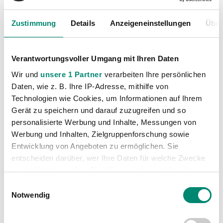
den Fehler machen, auch nur ein Prozent weniger zu
Zustimmung
Details
Anzeigeneinstellungen
Über
geben. Wir werden uns so vorbereiten, dass wir
zufrieden die Heimreise antreten können. Ich selbst
fühle mich jetzt wieder sehr gut. Ich habe wieder
Verantwortungsvoller Umgang mit Ihren Daten
richtig Spaß am Fußball.“
Wir und
unsere 1 Partner
verarbeiten Ihre persönlichen
Daten, wie z. B. Ihre IP-Adresse, mithilfe von
Technologien wie Cookies, um Informationen auf Ihrem
SC Wiener Neustadt : SV Josko Ried
Gerät zu speichern und darauf zuzugreifen und so
personalisierte Werbung und Inhalte, Messungen von
Samstag, 11.04.2015, 18:30 Uhr
Werbung und Inhalten, Zielgruppenforschung sowie
Schiedsrichter: Robert Schörgenhofer
Entwicklung von Angeboten zu ermöglichen. Sie
entscheiden darüber, wer Ihre Daten für welche Zwecke
Stadion Wiener Neustadt
nutzt. Sie können Ihre Einwilligung jederzeit über die
Cookie-Erklärung oder durch Klicken auf das Privacy
Einwilligungsauswahl
Trigger Symbol ändern oder widerrufen
Notwendig
Erfahren Sie mehr darüber, wie Ihre persönlichen Daten