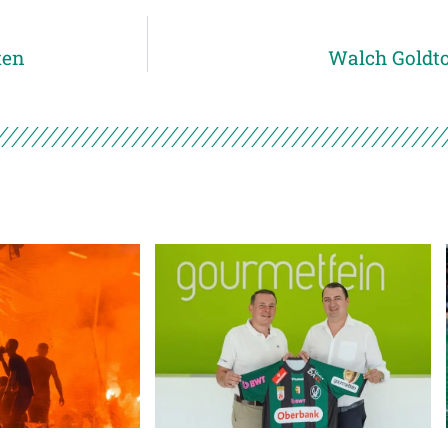
ten
Walch Goldto