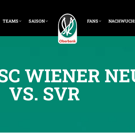
TEAMS
SAISON
FANS
NACHWUCH
 SC WIENER N
VS. SVR