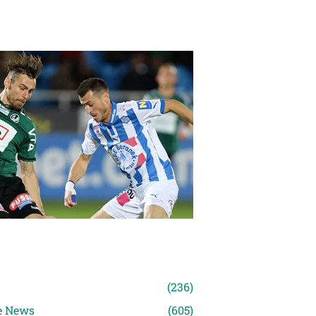
n
(236)
e News
(605)