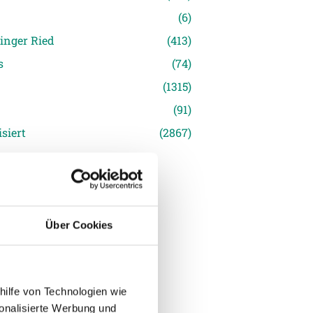
(6)
inger Ried
(413)
s
(74)
(1315)
(91)
siert
(2867)
Über Cookies
hilfe von Technologien wie
onalisierte Werbung und