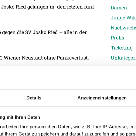
Josko Ried gelangen in den letzten fünf
Damen
Junge Wik
Nachwuch
gegen die SV Josko Ried – alle in der
Profis
Ticketing
Unkategori
 SC Wiener Neustadt ohne Punkeverlust.
e Sieg des SV Josko Ried in der tipico
Details
Anzeigeneinstellungen
ndardsituationen – anteilig die meisten.
den Bälle – nur der FC Admira Wacker
g mit Ihren Daten
arbeiten Ihre persönlichen Daten, wie z. B. Ihre IP-Adresse, mit
uf Ihrem Gerät zu speichern und darauf zuzugreifen und so pers