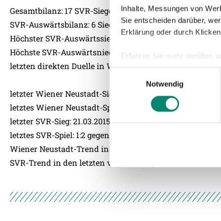
Inhalte, Messungen von Werb
Gesamtbilanz: 17 SVR-Siege – 7 Remis – 3 Niederlagen
Sie entscheiden darüber, wer
SVR-Auswärtsbilanz: 6 Siege – 5 Remis – 2 Niederlagen
Erklärung oder durch Klicken
Höchster SVR-Auswärtssieg: 5:0 (21.08.2010)
Höchste SVR-Auswärtsniederlage: 0:2 (24.04.2010)
Erfahren Sie mehr darüber, w
letzten direkten Duelle in Wiener Neustadt: 1:0 für Ried, 
Einzelheiten
fest.
Einwilligungsauswahl
Notwendig
Wir verwenden Cookies, um I
letzter Wiener Neustadt-Sieg: 04.03.2015 gegen SV Scholz
und die Zugriffe auf unsere 
letztes Wiener Neustadt-Spiel: 0:1 gegen SK Rapid Wien
Website an unsere Partner fü
letzter SVR-Sieg: 21.03.2015 gegen FK Austria Wien (1:0)
möglicherweise mit weiteren
letztes SVR-Spiel: 1:2 gegen Sk Puntigamer Sturm Graz
der Dienste gesammelt habe
Wiener Neustadt-Trend in den letzen vier Pflichtspielen
SVR-Trend in den letzten vier Pflichtspielen: N-S-N-S
Weitere Details, insbesond