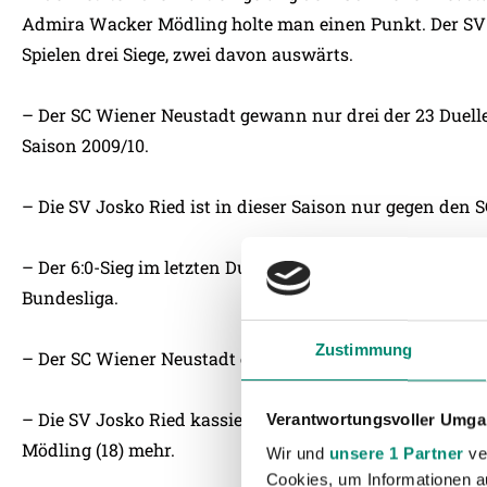
Admira Wacker Mödling holte man einen Punkt. Der SV 
Spielen drei Siege, zwei davon auswärts.
– Der SC Wiener Neustadt gewann nur drei der 23 Duelle 
Saison 2009/10.
– Die SV Josko Ried ist in dieser Saison nur gegen den
– Der 6:0-Sieg im letzten Duell ist noch immer der höchst
Bundesliga.
Zustimmung
– Der SC Wiener Neustadt erzielte 41% der Tore nach Sta
– Die SV Josko Ried kassierte 15 Gegentore nach ruhen
Verantwortungsvoller Umgan
Mödling (18) mehr.
Wir und
unsere 1 Partner
ver
Cookies, um Informationen a