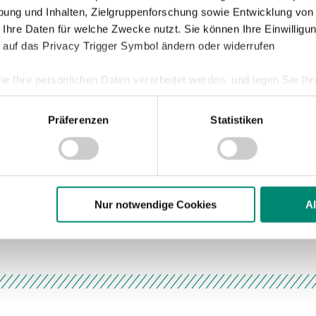
ung und Inhalten, Zielgruppenforschung sowie Entwicklung von
 Ihre Daten für welche Zwecke nutzt. Sie können Ihre Einwilligun
 auf das Privacy Trigger Symbol ändern oder widerrufen
ie Ihre persönlichen Daten verarbeitet werden, und legen Sie I
1:1
Präferenzen
Statistiken
nhalte und Anzeigen zu personalisieren, Funktionen für soziale
 Grödig (3:1)
Website zu analysieren. Außerdem geben wir Informationen zu I
r soziale Medien, Werbung und Analysen weiter. Unsere Partner
 Daten zusammen, die Sie ihnen bereitgestellt haben oder die s
n.
Nur notwendige Cookies
A
: N-N-U-S
ere zu Speicherdauer und Empfänger entnehmen Sie unserer
Dat