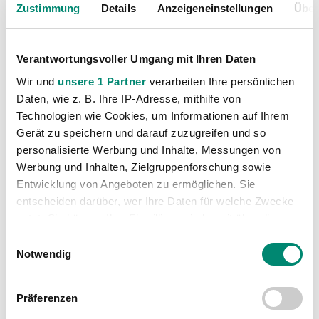
Zustimmung
Details
Anzeigeneinstellungen
Über
Verantwortungsvoller Umgang mit Ihren Daten
Wir und
unsere 1 Partner
verarbeiten Ihre persönlichen
Daten, wie z. B. Ihre IP-Adresse, mithilfe von
Technologien wie Cookies, um Informationen auf Ihrem
Kategorien
Gerät zu speichern und darauf zuzugreifen und so
personalisierte Werbung und Inhalte, Messungen von
Akademie
(236)
Werbung und Inhalten, Zielgruppenforschung sowie
Allgemeine News
(606)
Entwicklung von Angeboten zu ermöglichen. Sie
Damen
(6)
entscheiden darüber, wer Ihre Daten für welche Zwecke
nutzt. Sie können Ihre Einwilligung jederzeit über die
Junge Wikinger Ried
(413)
Cookie-Erklärung oder durch Klicken auf das Privacy
Einwilligungsauswahl
Nachwuchs
(74)
Trigger Symbol ändern oder widerrufen
Notwendig
Profis
(1316)
Erfahren Sie mehr darüber, wie Ihre persönlichen Daten
Ticketing
(91)
Präferenzen
verarbeitet werden, und legen Sie Ihre Präferenzen im
Unkategorisiert
(2867)