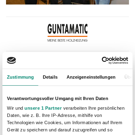
Kategorien
Zustimmung
Details
Anzeigeneinstellungen
Über
Akademie
(236)
Allgemeine News
(606)
Damen
(6)
Verantwortungsvoller Umgang mit Ihren Daten
Junge Wikinger Ried
(413)
Wir und
unsere 1 Partner
verarbeiten Ihre persönlichen
Nachwuchs
(74)
Daten, wie z. B. Ihre IP-Adresse, mithilfe von
Technologien wie Cookies, um Informationen auf Ihrem
Profis
(1316)
Gerät zu speichern und darauf zuzugreifen und so
Ticketing
(91)