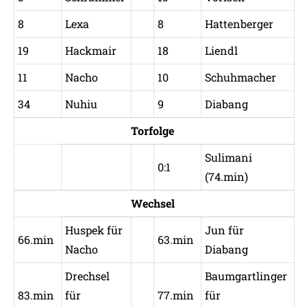
8
Lexa
8
Hattenberger
19
Hackmair
18
Liendl
11
Nacho
10
Schuhmacher
34
Nuhiu
9
Diabang
Torfolge
Sulimani
0:1
(74.min)
Wechsel
Huspek für
Jun für
66.min
63.min
Nacho
Diabang
Drechsel
Baumgartlinger
83.min
für
77.min
für