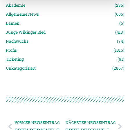
Weitere Details, insbesondere zu Speicherdauer und
Akademie
(236)
Empfänger entnehmen Sie unserer
Allgemeine News
(606)
Datenschutzerklärung
.
Damen
(6)
Junge Wikinger Ried
(413)
Nachwuchs
(74)
Profis
(1316)
Ticketing
(91)
Unkategorisiert
(2867)
VORIGER NEWSEINTRAG
NÄCHSTER NEWSEINTRAG