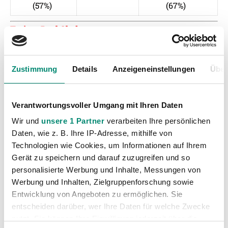
(57%)
(67%)
Trainer Paul Gludovatz:
„
Wir haben den von mir gewählten
Meisterkandidaten Austria 70 Minuten beherrscht,
Zustimmung
Details
Anzeigeneinstellungen
Über
konnten aber zu keinem Torerfolg kommen. Ich habe
Sorgen und die beziehen sich auf die Offensive. So
dominant gegen einen Mitfavoriten tritt man nicht
Verantwortungsvoller Umgang mit Ihren Daten
als Absteiger auf, aber wir machen auch keine Tore.
Wir und
unsere 1 Partner
verarbeiten Ihre persönlichen
Ich denke, dass wir eine saubere Leistung geboten
Daten, wie z. B. Ihre IP-Adresse, mithilfe von
haben. Uns ist dazu zu gratulieren und der Austria zu
Technologien wie Cookies, um Informationen auf Ihrem
den drei Punkten!
“
Gerät zu speichern und darauf zuzugreifen und so
personalisierte Werbung und Inhalte, Messungen von
Spielbericht:
www.stehplatzwest.at
Werbung und Inhalten, Zielgruppenforschung sowie
Entwicklung von Angeboten zu ermöglichen. Sie
Besten Szenen vom Spiel
!
entscheiden darüber, wer Ihre Daten für welche Zwecke
Link zum
Liveticker
!
nutzt. Sie können Ihre Einwilligung jederzeit über die