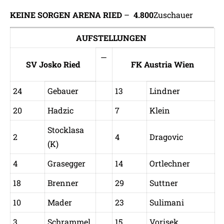
KEINE SORGEN ARENA RIED
–
4.800
Zuschauer
AUFSTELLUNGEN
—
SV Josko Ried
FK Austria Wien
24
Gebauer
13
Lindner
20
Hadzic
7
Klein
Stocklasa
2
4
Dragovic
(K)
4
Grasegger
14
Ortlechner
18
Brenner
29
Suttner
10
Mader
23
Sulimani
3
Schrammel
15
Vorisek