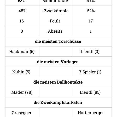
53%
Ballkontakte
47%
48%
+Zweikämpfe
52%
16
Fouls
17
0
Abseits
1
die meisten Torschüsse
Hackmair (5)
Liendl (3)
die meisten
Vorlagen
Nuhiu (5)
7 Spieler (1)
die meisten
Ballkontakte
Mader (78)
Liendl (85)
die Zweikampfstärksten
Grasegger
Hattenberger