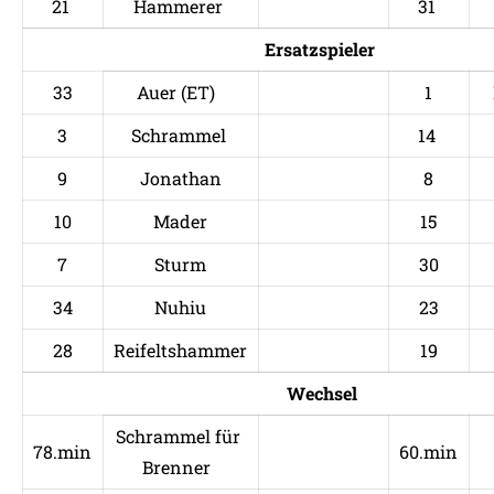
21
Hammerer
31
Ersatzspieler
33
Auer (ET)
1
3
Schrammel
14
9
Jonathan
8
10
Mader
15
7
Sturm
30
34
Nuhiu
23
28
Reifeltshammer
19
Wechsel
Schrammel für
78.min
60.min
Brenner