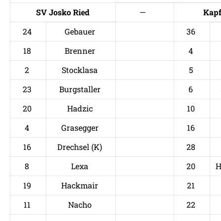
SV Josko Ried
—
Kapf
24
Gebauer
36
18
Brenner
4
2
Stocklasa
5
23
Burgstaller
6
20
Hadzic
10
4
Grasegger
16
16
Drechsel (K)
28
8
Lexa
20
H
19
Hackmair
21
11
Nacho
22