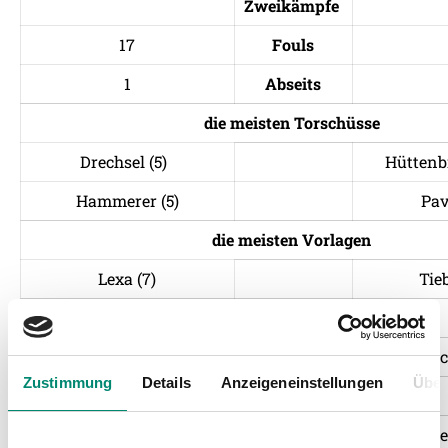
Zweikämpfe
17
Fouls
1
Abseits
die meisten Torschüsse
Drechsel (5)
Hüttenb
Hammerer (5)
Pavl
die meisten Vorlagen
Lexa (7)
Tie
die meisten Ballkontakte
Hackmair (93)
Senc
Zustimmung
Details
Anzeigeneinstellungen
Über
die Zweikampfstärksten
Hackmair (65%)
Ganste