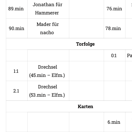
Jonathan für
89.min
76.min
Hammerer
Mader für
90.min
78.min
nacho
Torfolge
0:1
Pa
Drechsel
1:1
(45.min – Elfm.)
Drechsel
2.1
(53.min – Elfm.)
Karten
6.min