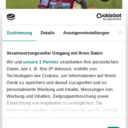
Zustimmung
Details
Anzeigeneinstellungen
Über
Verantwortungsvoller Umgang mit Ihren Daten
Wir und
unsere 1 Partner
verarbeiten Ihre persönlichen
Daten, wie z. B. Ihre IP-Adresse, mithilfe von
Technologien wie Cookies, um Informationen auf Ihrem
Gerät zu speichern und darauf zuzugreifen und so
personalisierte Werbung und Inhalte, Messungen von
Werbung und Inhalten, Zielgruppenforschung sowie
Entwicklung von Angeboten zu ermöglichen. Sie
Kategorien
entscheiden darüber, wer Ihre Daten für welche Zwecke
nutzt. Sie können Ihre Einwilligung jederzeit über die
Akademie
(236)
Cookie-Erklärung oder durch Klicken auf das Privacy
Einwilligungsauswahl