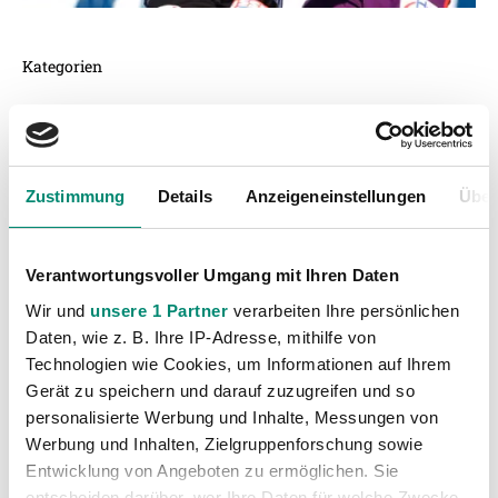
Kategorien
Akademie
(236)
Allgemeine News
(606)
Damen
(6)
Zustimmung
Details
Anzeigeneinstellungen
Über
Junge Wikinger Ried
(414)
Nachwuchs
(74)
Verantwortungsvoller Umgang mit Ihren Daten
Profis
(1317)
Wir und
unsere 1 Partner
verarbeiten Ihre persönlichen
Ticketing
(91)
Daten, wie z. B. Ihre IP-Adresse, mithilfe von
Unkategorisiert
(2867)
Technologien wie Cookies, um Informationen auf Ihrem
Gerät zu speichern und darauf zuzugreifen und so
personalisierte Werbung und Inhalte, Messungen von
Werbung und Inhalten, Zielgruppenforschung sowie
Entwicklung von Angeboten zu ermöglichen. Sie
entscheiden darüber, wer Ihre Daten für welche Zwecke