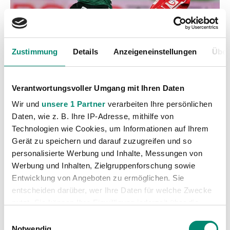
Zustimmung
Details
Anzeigeneinstellungen
Über
Verantwortungsvoller Umgang mit Ihren Daten
Wir und
unsere 1 Partner
verarbeiten Ihre persönlichen
Daten, wie z. B. Ihre IP-Adresse, mithilfe von
Technologien wie Cookies, um Informationen auf Ihrem
Gerät zu speichern und darauf zuzugreifen und so
personalisierte Werbung und Inhalte, Messungen von
Werbung und Inhalten, Zielgruppenforschung sowie
Entwicklung von Angeboten zu ermöglichen. Sie
Kategorien
entscheiden darüber, wer Ihre Daten für welche Zwecke
Akademie
nutzt. Sie können Ihre Einwilligung jederzeit über die
(236)
Cookie-Erklärung oder durch Klicken auf das Privacy
Einwilligungsauswahl
Allgemeine News
(606)
Trigger Symbol ändern oder widerrufen
Notwendig