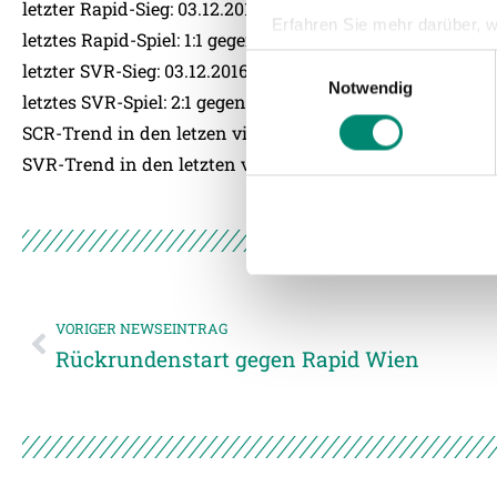
letzter Rapid-Sieg: 03.12.2016 gegen SKN St. Pölten (2:1)
Erfahren Sie mehr darüber, w
letztes Rapid-Spiel: 1:1 gegen Athletic Bilbao
Einzelheiten
fest.
Einwilligungsauswahl
letzter SVR-Sieg: 03.12.2016 gegen SV Mattersburg (2:1)
Notwendig
letztes SVR-Spiel: 2:1 gegen SV Mattersburg
Wir verwenden Cookies, um I
SCR-Trend in den letzen vier Pflichtspielen: U-S-U-N
und die Zugriffe auf unsere 
Website an unsere Partner fü
SVR-Trend in den letzten vier Pflichtspielen: S-N-N-N
möglicherweise mit weiteren
der Dienste gesammelt habe
Weitere Details, insbesond
VORIGER NEWSEINTRAG
Rückrundenstart gegen Rapid Wien