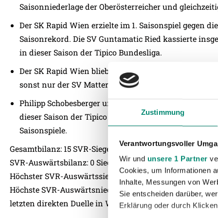
Saisonniederlage der Oberösterreicher und gleichzeiti
Der SK Rapid Wien erzielte im 1. Saisonspiel gegen di
Saisonrekord. Die SV Guntamatic Ried kassierte insg
in dieser Saison der Tipico Bundesliga.
Der SK Rapid Wien blieb in drei Heimspielen dieser Sa
sonst nur der SV Mattersburg und der FC Admira Wa
Philipp Schobesberger und Clemens Walch lieferten jew
Zustimmung
dieser Saison der Tipico Bundesliga mehr. Schobesberg
Saisonspiele.
Verantwortungsvoller Umgan
Gesamtbilanz: 15 SVR-Siege – 18 Remis – 45 Niederlagen
Wir und
unsere 1 Partner
ver
SVR-Auswärtsbilanz: 0 Siege – 8 Remis – 39 Niederlage
Cookies, um Informationen a
Höchster SVR-Auswärtssieg: 2:1 n.V. (26.10.2011, ÖFB-Cup
Inhalte, Messungen von Werb
Höchste SVR-Auswärtsniederlage: 0:6 (16.11.1996, 13.05.2
Sie entscheiden darüber, wer
letzten direkten Duelle in Wien: 2:1 und 5:0 für Rapid Wi
Erklärung oder durch Klicken