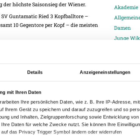
g der höchste Saisonsieg der Wiener.
Akademie
e SV Guntamatic Ried 3 Kopfballtore –
Allgemein
esamt 10 Gegentore per Kopf – die meisten
Damen
Junge Wik
ison der Tipico Bundesliga torlos – wie
Nachwuch
cker Mödling.
Profis
eils vier Assists ab – kein Spieler in
Ticketing
Details
Anzeigeneinstellungen
er absolvierte fünf Saisonspiele, Walch 13
Unkategori
g mit Ihren Daten
arbeiten Ihre persönlichen Daten, wie z. B. Ihre IP-Adresse, mit
n
uf Ihrem Gerät zu speichern und darauf zuzugreifen und so pers
)
ung und Inhalten, Zielgruppenforschung sowie Entwicklung von
006)
 Ihre Daten für welche Zwecke nutzt. Sie können Ihre Einwilligun
en
 auf das Privacy Trigger Symbol ändern oder widerrufen