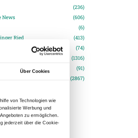
(236)
e News
(606)
(6)
inger Ried
(413)
s
(74)
(1316)
(91)
Über Cookies
siert
(2867)
hilfe von Technologien wie
onalisierte Werbung und
 Angeboten zu ermöglichen.
g jederzeit über die Cookie-