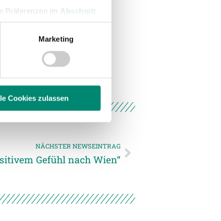
hre Präferenzen im
Abschnitt
Marketing
 Medien anbieten zu können
hrer Verwendung unserer
 führen diese Informationen
ie im Rahmen Ihrer Nutzung
lle Cookies zulassen
enschutzerklärung
.
NÄCHSTER NEWSEINTRAG
sitivem Gefühl nach Wien“