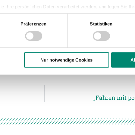
ie Ihre persönlichen Daten verarbeitet werden, und legen Sie I
Präferenzen
Statistiken
nhalte und Anzeigen zu personalisieren, Funktionen für soziale
Website zu analysieren. Außerdem geben wir Informationen zu I
r soziale Medien, Werbung und Analysen weiter. Unsere Partner
 Daten zusammen, die Sie ihnen bereitgestellt haben oder die s
n.
Nur notwendige Cookies
A
ere zu Speicherdauer und Empfänger entnehmen Sie unserer
Dat
„Fahren mit po