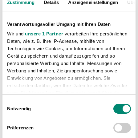
Zustimmung
Details
Anzeigeneinstellungen
Über
Verantwortungsvoller Umgang mit Ihren Daten
Wir und
unsere 1 Partner
verarbeiten Ihre persönlichen
Daten, wie z. B. Ihre IP-Adresse, mithilfe von
Technologien wie Cookies, um Informationen auf Ihrem
Kategorien
Gerät zu speichern und darauf zuzugreifen und so
personalisierte Werbung und Inhalte, Messungen von
Akademie
(236)
Werbung und Inhalten, Zielgruppenforschung sowie
Allgemeine News
(605)
Entwicklung von Angeboten zu ermöglichen. Sie
Damen
(6)
entscheiden darüber, wer Ihre Daten für welche Zwecke
Junge Wikinger Ried
nutzt. Sie können Ihre Einwilligung jederzeit über die
(413)
Cookie-Erklärung oder durch Klicken auf das Privacy
Einwilligungsauswahl
Nachwuchs
(74)
Trigger Symbol ändern oder widerrufen
Notwendig
Profis
(1315)
Ticketing
(91)
Erfahren Sie mehr darüber, wie Ihre persönlichen Daten
Präferenzen
verarbeitet werden, und legen Sie Ihre Präferenzen im
Unkategorisiert
(2867)
Abschnitt Einzelheiten
fest.