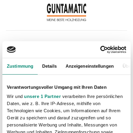
Kategorien
Akademie
(236)
Allgemeine News
(605)
Zustimmung
Details
Anzeigeneinstellungen
Über
Damen
(6)
Junge Wikinger Ried
(413)
Verantwortungsvoller Umgang mit Ihren Daten
Nachwuchs
(74)
Wir und
unsere 1 Partner
verarbeiten Ihre persönlichen
Profis
(1315)
Daten, wie z. B. Ihre IP-Adresse, mithilfe von
Technologien wie Cookies, um Informationen auf Ihrem
Ticketing
(91)
Gerät zu speichern und darauf zuzugreifen und so
Unkategorisiert
(2867)
personalisierte Werbung und Inhalte, Messungen von
Werbung und Inhalten, Zielgruppenforschung sowie