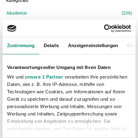
Kategorien
Akademie
(236)
Allgemeine News
(606)
Damen
(6)
Junge Wikinger Ried
(413)
Zustimmung
Details
Anzeigeneinstellungen
Über
Nachwuchs
(74)
Profis
(1316)
Verantwortungsvoller Umgang mit Ihren Daten
Ticketing
(91)
Wir und
unsere 1 Partner
verarbeiten Ihre persönlichen
Unkategorisiert
(2867)
Daten, wie z. B. Ihre IP-Adresse, mithilfe von
Technologien wie Cookies, um Informationen auf Ihrem
Gerät zu speichern und darauf zuzugreifen und so
personalisierte Werbung und Inhalte, Messungen von
Werbung und Inhalten, Zielgruppenforschung sowie
Entwicklung von Angeboten zu ermöglichen. Sie
entscheiden darüber, wer Ihre Daten für welche Zwecke
nutzt. Sie können Ihre Einwilligung jederzeit über die
VORIGER NEWSEINTRAG
NÄCHSTER NEWSEINTRAG