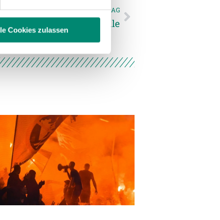
 führen diese Informationen
NÄCHSTER NEWSEINTRAG
ie im Rahmen Ihrer Nutzung
ieg im ÖFB-Cup Achtelfinale
lle Cookies zulassen
enschutzerklärung
.