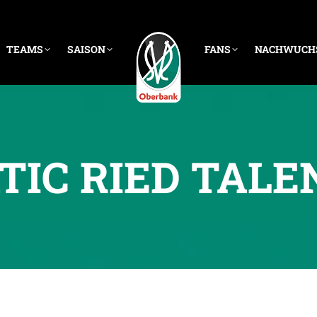
TEAMS
SAISON
FANS
NACHWUCH
IC RIED TALE