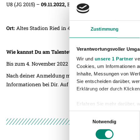
U8 (JG 2015) –
09.11.2022,
Beginn 18:00, Treffpunkt 17:30
Ort:
Altes Stadion Ried in 4910 Ried im Innkreis, Voglweg
Zustimmung
Verantwortungsvoller Umgan
Wie kannst Du
am Talentetag teilnehmen?
Wir und
unsere 1 Partner
ver
Bis zum 4. November 2022 kannst Du Dich mit dem An
Cookies, um Informationen a
Inhalte, Messungen von Werb
Nach deiner Anmeldung melden wir uns innerhalb von 3
Sie entscheiden darüber, wer
Informationen bei Dir. Auf deine Anmeldung freut sich 
Erklärung oder durch Klicken
Erfahren Sie mehr darüber, w
Einzelheiten
fest.
Einwilligungsauswahl
Notwendig
Wir verwenden Cookies, um I
und die Zugriffe auf unsere 