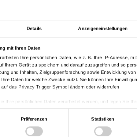
Kategorie
Akademie
Allgemein
 11
Details
Anzeigeneinstellungen
Damen
Junge Wik
g mit Ihren Daten
Nachwuch
arbeiten Ihre persönlichen Daten, wie z. B. Ihre IP-Adresse, mit
meldeformular
HIER
anmelden.
Profis
uf Ihrem Gerät zu speichern und darauf zuzugreifen und so pers
ung und Inhalten, Zielgruppenforschung sowie Entwicklung von
 Tagen mit allen wichtigen
Ticketing
 Ihre Daten für welche Zwecke nutzt. Sie können Ihre Einwilligun
die Nachwuchsabteilung der SV Ried.
Unkategori
 auf das Privacy Trigger Symbol ändern oder widerrufen
ie Ihre persönlichen Daten verarbeitet werden, und legen Sie I
Präferenzen
Statistiken
nhalte und Anzeigen zu personalisieren, Funktionen für soziale
Website zu analysieren. Außerdem geben wir Informationen zu I