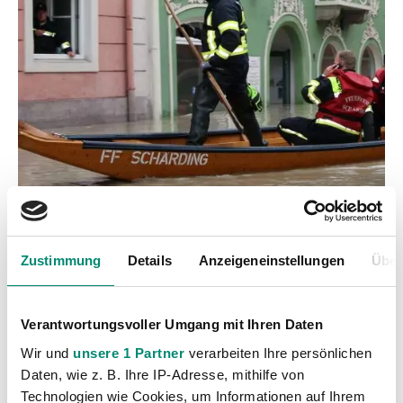
Kategorien
Zustimmung
Details
Anzeigeneinstellungen
Über
Akademie
(236)
Allgemeine News
(606)
Verantwortungsvoller Umgang mit Ihren Daten
Damen
(6)
Wir und
unsere 1 Partner
verarbeiten Ihre persönlichen
Daten, wie z. B. Ihre IP-Adresse, mithilfe von
Junge Wikinger Ried
(413)
Technologien wie Cookies, um Informationen auf Ihrem