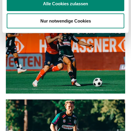
soziale Medien, Werbung und Analysen weiter. Unsere
Alle Cookies zulassen
WEITERE NEWS
Partner führen diese Informationen möglicherweise mit
weiteren Daten zusammen, die Sie ihnen bereitgestellt
Nur notwendige Cookies
haben oder die sie im Rahmen Ihrer Nutzung der Dienste
gesammelt haben.
Weitere Details, insbesondere zu Speicherdauer und
Empfänger entnehmen Sie unserer
Datenschutzerklärung
.