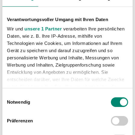
wir auch ein Tor machen können.“
Daniel Royer:
„Das war eine geile Partie. Für uns war
Verantwortungsvoller Umgang mit Ihren Daten
sogar mehr möglich, auch wir hatten unsere
Wir und
unsere 1 Partner
verarbeiten Ihre persönlichen
Chancen. In unserer jungen Mannschaft musste jeder
Daten, wie z. B. Ihre IP-Adresse, mithilfe von
Verantwortung übernehmen, das haben wir gemacht.
Technologien wie Cookies, um Informationen auf Ihrem
Gerät zu speichern und darauf zuzugreifen und so
Im Rückspiel wird es schwer, aber mit einem Auftritt
personalisierte Werbung und Inhalte, Messungen von
wie heute ist alles möglich.“
Werbung und Inhalten, Zielgruppenforschung sowie
Entwicklung von Angeboten zu ermöglichen. Sie
entscheiden darüber, wer Ihre Daten für welche Zwecke
nutzt. Sie können Ihre Einwilligung jederzeit über die
Cookie-Erklärung oder durch Klicken auf das Privacy
Einwilligungsauswahl
Trigger Symbol ändern oder widerrufen
Notwendig
Erfahren Sie mehr darüber, wie Ihre persönlichen Daten
Präferenzen
verarbeitet werden, und legen Sie Ihre Präferenzen im
Abschnitt Einzelheiten
fest.