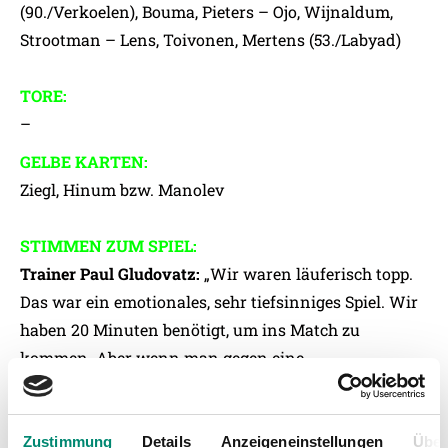
(90./Verkoelen), Bouma, Pieters – Ojo, Wijnaldum,
Strootman – Lens, Toivonen, Mertens (53./Labyad)
TORE:
–
GELBE KARTEN:
Ziegl, Hinum bzw. Manolev
STIMMEN ZUM SPIEL:
Trainer Paul Gludovatz:
„Wir waren läuferisch topp.
Das war ein emotionales, sehr tiefsinniges Spiel. Wir
haben 20 Minuten benötigt, um ins Match zu
kommen. Aber wenn man gegen eine
niederländische Spitzenmannschaft kein Tor
bekommt, dann ist das okay. Eindhoven muss uns
erst einmal ein Tor schießen. Ich bin überzeugt, dass
Zustimmung
Details
Anzeigeneinstellungen
Über