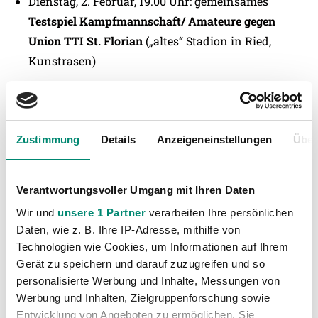
Dienstag, 2. Februar, 19.00 Uhr: gemeinsames
Testspiel Kampfmannschaft/ Amateure gegen
Union TTI St. Florian
(„altes“ Stadion in Ried,
Kunstrasen)
Samstag, 6. Februar / Sonntag, 7. Februar:
Meisterschaftsauftakt SV Mattersburg – SV Josko
Ried
Zustimmung
Details
Anzeigeneinstellungen
Über
Verantwortungsvoller Umgang mit Ihren Daten
Wir und
unsere 1 Partner
verarbeiten Ihre persönlichen
Daten, wie z. B. Ihre IP-Adresse, mithilfe von
Technologien wie Cookies, um Informationen auf Ihrem
Gerät zu speichern und darauf zuzugreifen und so
personalisierte Werbung und Inhalte, Messungen von
Werbung und Inhalten, Zielgruppenforschung sowie
Entwicklung von Angeboten zu ermöglichen. Sie