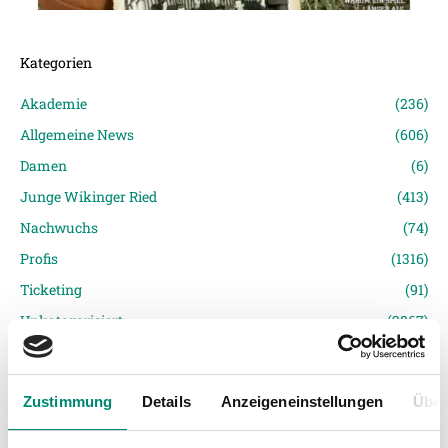
Kategorien
Akademie
(236)
Allgemeine News
(606)
Damen
(6)
Junge Wikinger Ried
(413)
Nachwuchs
(74)
Profis
(1316)
Ticketing
(91)
Unkategorisiert
(2867)
Zustimmung
Details
Anzeigeneinstellungen
Über