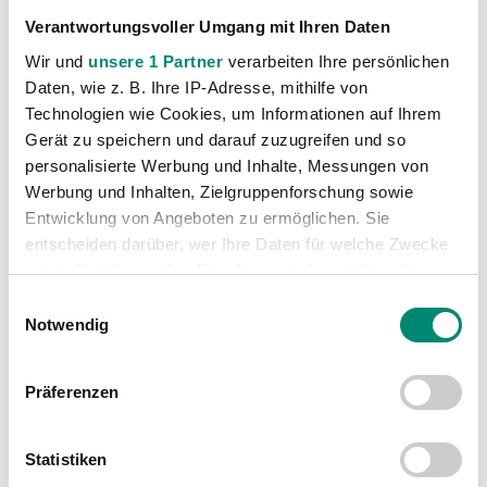
Verantwortungsvoller Umgang mit Ihren Daten
Wir und
unsere 1 Partner
verarbeiten Ihre persönlichen
VORIGER NEWSEINTRAG
NÄCHSTER NEWSEINTRAG
Daten, wie z. B. Ihre IP-Adresse, mithilfe von
Wir sind wieder im Cupfinale!
SVR-Jubiläum soll mit Sieg gefeiert werden
Technologien wie Cookies, um Informationen auf Ihrem
Gerät zu speichern und darauf zuzugreifen und so
personalisierte Werbung und Inhalte, Messungen von
Werbung und Inhalten, Zielgruppenforschung sowie
Entwicklung von Angeboten zu ermöglichen. Sie
entscheiden darüber, wer Ihre Daten für welche Zwecke
WEITERE NEWS
nutzt. Sie können Ihre Einwilligung jederzeit über die
Cookie-Erklärung oder durch Klicken auf das Privacy
Einwilligungsauswahl
Trigger Symbol ändern oder widerrufen
Notwendig
Erfahren Sie mehr darüber, wie Ihre persönlichen Daten
Präferenzen
verarbeitet werden, und legen Sie Ihre Präferenzen im
Abschnitt Einzelheiten
fest.
Statistiken
Wir verwenden Cookies, um Inhalte und Anzeigen zu