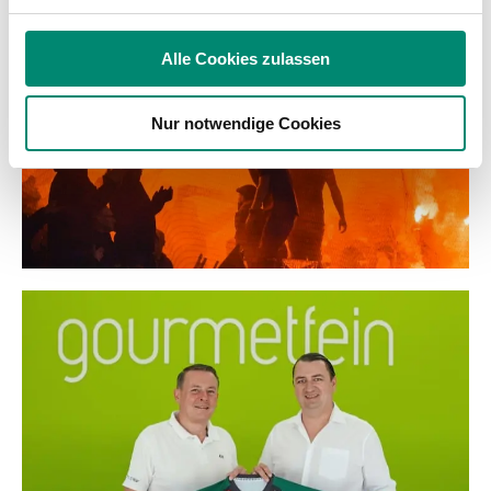
Verwendung unserer Website an unsere Partner für
soziale Medien, Werbung und Analysen weiter. Unsere
Alle Cookies zulassen
Partner führen diese Informationen möglicherweise mit
weiteren Daten zusammen, die Sie ihnen bereitgestellt
Nur notwendige Cookies
haben oder die sie im Rahmen Ihrer Nutzung der Dienste
gesammelt haben.
Weitere Details, insbesondere zu Speicherdauer und
Empfänger entnehmen Sie unserer
Datenschutzerklärung
.