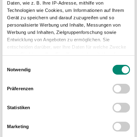
Daten, wie z. B. Ihre IP-Adresse, mithilfe von
Technologien wie Cookies, um Informationen auf Ihrem
Gerät zu speichern und darauf zuzugreifen und so
personalisierte Werbung und Inhalte, Messungen von
WEITERE NEWS
Werbung und Inhalten, Zielgruppenforschung sowie
Entwicklung von Angeboten zu ermöglichen. Sie
entscheiden darüber, wer Ihre Daten für welche Zwecke
nutzt. Sie können Ihre Einwilligung jederzeit über die
Cookie-Erklärung oder durch Klicken auf das Privacy
Einwilligungsauswahl
Trigger Symbol ändern oder widerrufen
Notwendig
Erfahren Sie mehr darüber, wie Ihre persönlichen Daten
Präferenzen
verarbeitet werden, und legen Sie Ihre Präferenzen im
Abschnitt Einzelheiten
fest.
Statistiken
Wir verwenden Cookies, um Inhalte und Anzeigen zu
personalisieren, Funktionen für soziale Medien anbieten
Marketing
zu können und die Zugriffe auf unsere Website zu
analysieren. Außerdem geben wir Informationen zu Ihrer