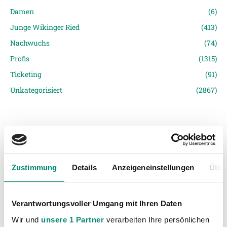
Damen
(6)
Junge Wikinger Ried
(413)
Nachwuchs
(74)
Profis
(1315)
Ticketing
(91)
Unkategorisiert
(2867)
Zustimmung
Details
Anzeigeneinstellungen
Über
VORIGER NEWSEINTRAG
NÄCHSTER NEWSEINTRAG
3:2-Sieg! Ried fügt Wacker erste Niederlage zu
SVR will gegen Sturm endlich wieder punkten
Verantwortungsvoller Umgang mit Ihren Daten
Wir und
unsere 1 Partner
verarbeiten Ihre persönlichen