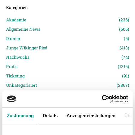
Kategorien
Akademie
(236)
Allgemeine News
(606)
Damen
(6)
Junge Wikinger Ried
(413)
Nachwuchs
(74)
Profis
(1316)
Ticketing
(91)
Unkategorisiert
(2867)
Zustimmung
Details
Anzeigeneinstellungen
Über