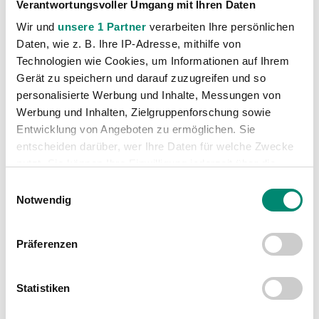
Verantwortungsvoller Umgang mit Ihren Daten
VORIGER NEWSEINTRAG
NÄCHSTER NEWSEINTRAG
Wir und
unsere 1 Partner
verarbeiten Ihre persönlichen
Anel Hadzic im OÖNachrichten Interview
SPIELVORSCHAU: SV Josko Ried – SC Magna Wr. Neustadt: -:- (-:-)
Daten, wie z. B. Ihre IP-Adresse, mithilfe von
Technologien wie Cookies, um Informationen auf Ihrem
Gerät zu speichern und darauf zuzugreifen und so
personalisierte Werbung und Inhalte, Messungen von
Werbung und Inhalten, Zielgruppenforschung sowie
Entwicklung von Angeboten zu ermöglichen. Sie
WEITERE NEWS
entscheiden darüber, wer Ihre Daten für welche Zwecke
nutzt. Sie können Ihre Einwilligung jederzeit über die
Cookie-Erklärung oder durch Klicken auf das Privacy
Einwilligungsauswahl
Trigger Symbol ändern oder widerrufen
Notwendig
Erfahren Sie mehr darüber, wie Ihre persönlichen Daten
Präferenzen
verarbeitet werden, und legen Sie Ihre Präferenzen im
Abschnitt Einzelheiten
fest.
Statistiken
Wir verwenden Cookies, um Inhalte und Anzeigen zu
personalisieren, Funktionen für soziale Medien anbieten