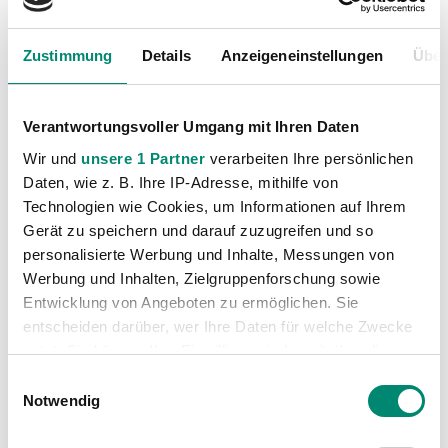
Zustimmung
Details
Anzeigeneinstellungen
Über
Verantwortungsvoller Umgang mit Ihren Daten
Wir und
unsere 1 Partner
verarbeiten Ihre persönlichen
Daten, wie z. B. Ihre IP-Adresse, mithilfe von
Technologien wie Cookies, um Informationen auf Ihrem
Gerät zu speichern und darauf zuzugreifen und so
Kategorien
personalisierte Werbung und Inhalte, Messungen von
Werbung und Inhalten, Zielgruppenforschung sowie
Akademie
(236)
Entwicklung von Angeboten zu ermöglichen. Sie
Allgemeine News
(605)
entscheiden darüber, wer Ihre Daten für welche Zwecke
Damen
(6)
nutzt. Sie können Ihre Einwilligung jederzeit über die
Cookie-Erklärung oder durch Klicken auf das Privacy
Junge Wikinger Ried
(413)
Einwilligungsauswahl
Trigger Symbol ändern oder widerrufen
Notwendig
Nachwuchs
(74)
Profis
(1315)
Erfahren Sie mehr darüber, wie Ihre persönlichen Daten