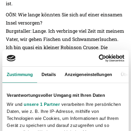
ist.
OÖN: Wie lange könnten Sie sich auf einer einsamen
Insel versorgen?
Burgstaller: Lange. Ich verbringe viel Zeit mit meinem
Vater, wir gehen Fischen und Schwammerlsuchen.
Ich bin quasi ein kleiner Robinson Crusoe. Die
Kindermilchschnitte im Kühlschrank würde mir aber
fehlen.
QUELLE:
www.nachrichten.at
Zustimmung
Details
Anzeigeneinstellungen
Über
Verantwortungsvoller Umgang mit Ihren Daten
Wir und
unsere 1 Partner
verarbeiten Ihre persönlichen
Daten, wie z. B. Ihre IP-Adresse, mithilfe von
Technologien wie Cookies, um Informationen auf Ihrem
Gerät zu speichern und darauf zuzugreifen und so