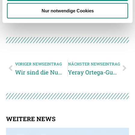
weiteren Daten zusammen, die Sie ihnen bereitgestellt
Unkategorisiert
(2867)
Nur notwendige Cookies
haben oder die sie im Rahmen Ihrer Nutzung der Dienste
gesammelt haben.
Weitere Details, insbesondere zu Speicherdauer und
Empfänger entnehmen Sie unserer
Datenschutzerklärung
.
VORIGER NEWSEINTRAG
NÄCHSTER NEWSEINTRAG
Wir sind die Nummer 1 in OÖ!
Yeray Ortega-Guarda
WEITERE NEWS