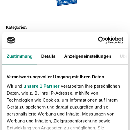
Kategorien
Akademie
(236)
Allgemeine News
(606)
Zustimmung
Details
Anzeigeneinstellungen
Über
Damen
(6)
Junge Wikinger Ried
(413)
Nachwuchs
(74)
Verantwortungsvoller Umgang mit Ihren Daten
Profis
(1316)
Wir und
unsere 1 Partner
verarbeiten Ihre persönlichen
Ticketing
(91)
Daten, wie z. B. Ihre IP-Adresse, mithilfe von
Technologien wie Cookies, um Informationen auf Ihrem
Unkategorisiert
(2867)
Gerät zu speichern und darauf zuzugreifen und so
personalisierte Werbung und Inhalte, Messungen von
Werbung und Inhalten, Zielgruppenforschung sowie
Entwicklung von Angeboten zu ermöglichen. Sie