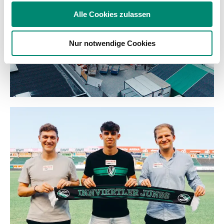
soziale Medien, Werbung und Analysen weiter. Unsere
Alle Cookies zulassen
Partner führen diese Informationen möglicherweise mit
weiteren Daten zusammen, die Sie ihnen bereitgestellt
Nur notwendige Cookies
haben oder die sie im Rahmen Ihrer Nutzung der Dienste
gesammelt haben.
Weitere Details, insbesondere zu Speicherdauer und
Empfänger entnehmen Sie unserer
Datenschutzerklärung
.