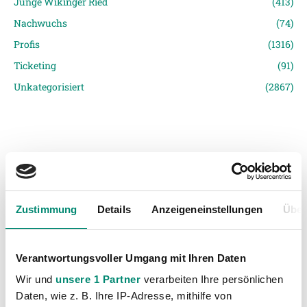
Junge Wikinger Ried
(413)
Nachwuchs
(74)
Profis
(1316)
Ticketing
(91)
Unkategorisiert
(2867)
Zustimmung
Details
Anzeigeneinstellungen
Über
VORIGER NEWSEINTRAG
NÄCHSTER NEWSEINTRAG
Marcel Hartl und Luca Mayr kicken bei der U17-WM
Ried trifft auswärts auf wiedererstarkten WAC
Verantwortungsvoller Umgang mit Ihren Daten
Wir und
unsere 1 Partner
verarbeiten Ihre persönlichen
Daten, wie z. B. Ihre IP-Adresse, mithilfe von