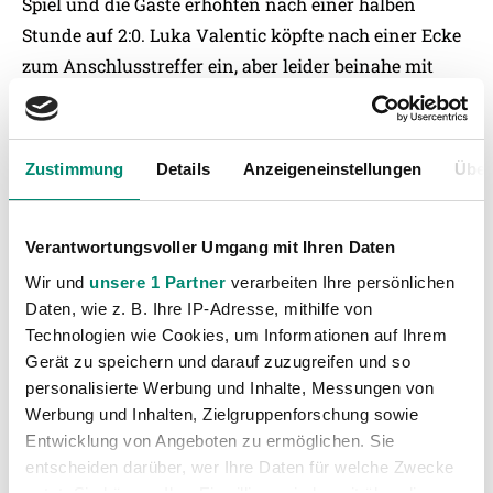
Spiel und die Gäste erhöhten nach einer halben
Stunde auf 2:0. Luka Valentic köpfte nach einer Ecke
zum Anschlusstreffer ein, aber leider beinahe mit
dem Anstoß der Gäste erzielten sie das 3:1. Mit
diesem Ergebnis ging es dann auch in die
Halbzeitpause.
Zustimmung
Details
Anzeigeneinstellungen
Über
Nach Seitenwechsel war die Schimpl-Elf viel besser
im Spiel und erzielten nach einem schönen Angriff
Verantwortungsvoller Umgang mit Ihren Daten
über die linke Seite durch Valentin Akrap den
Wir und
unsere 1 Partner
verarbeiten Ihre persönlichen
Anschlusstreffer zum 3:2. Danach drängte die Rieder
Daten, wie z. B. Ihre IP-Adresse, mithilfe von
auf den Ausgleich. Es wurden einige gute
Technologien wie Cookies, um Informationen auf Ihrem
Möglichkeiten herausgespielt. Leider konnten diese
Gerät zu speichern und darauf zuzugreifen und so
aber nicht verwertet werden. In der Schlussphase
personalisierte Werbung und Inhalte, Messungen von
wurde viel Risiko genommen und die Gäste nützten
Werbung und Inhalten, Zielgruppenforschung sowie
Entwicklung von Angeboten zu ermöglichen. Sie
den Platz zum Konterspiel und konnten dadurch
entscheiden darüber, wer Ihre Daten für welche Zwecke
noch zwei weitere Tore erzielen.