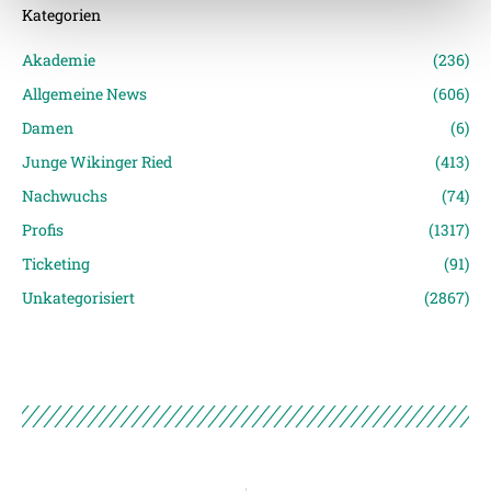
Kategorien
Weitere Details, insbesondere zu Speicherdauer und
Akademie
(236)
Empfänger entnehmen Sie unserer
Datenschutzerklärung
.
Allgemeine News
(606)
Damen
(6)
Junge Wikinger Ried
(413)
Nachwuchs
(74)
Profis
(1317)
Ticketing
(91)
Unkategorisiert
(2867)