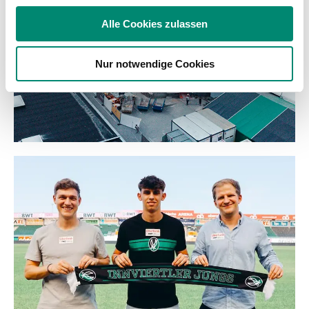
soziale Medien, Werbung und Analysen weiter. Unsere
Alle Cookies zulassen
Partner führen diese Informationen möglicherweise mit
weiteren Daten zusammen, die Sie ihnen bereitgestellt
Nur notwendige Cookies
haben oder die sie im Rahmen Ihrer Nutzung der Dienste
gesammelt haben.
Weitere Details, insbesondere zu Speicherdauer und
Empfänger entnehmen Sie unserer
Datenschutzerklärung
.