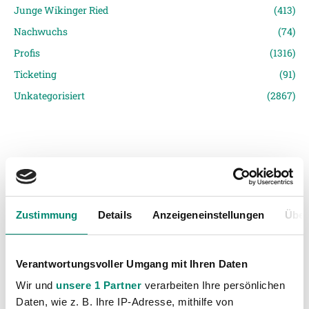
Junge Wikinger Ried
(413)
Nachwuchs
(74)
Profis
(1316)
Ticketing
(91)
Unkategorisiert
(2867)
Zustimmung
Details
Anzeigeneinstellungen
Über
VORIGER NEWSEINTRAG
NÄCHSTER NEWSEINTRAG
1:1-Remis in Amstetten
Auftaktniederlagen für AKA-Teams
Verantwortungsvoller Umgang mit Ihren Daten
Wir und
unsere 1 Partner
verarbeiten Ihre persönlichen
Daten, wie z. B. Ihre IP-Adresse, mithilfe von