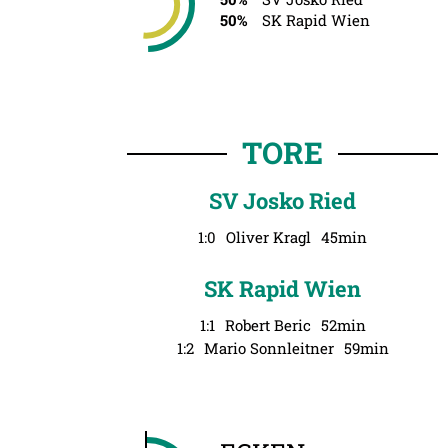
50%
SK Rapid Wien
TORE
SV Josko Ried
1:0
Oliver Kragl
45min
SK Rapid Wien
1:1
Robert Beric
52min
1:2
Mario Sonnleitner
59min