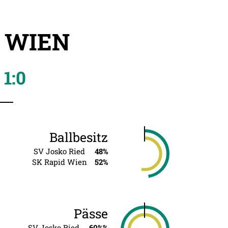
D WIEN
1:0
Ballbesitz
SV Josko Ried
48%
SK Rapid Wien
52%
Pässe
SV Josko Ried
60%%