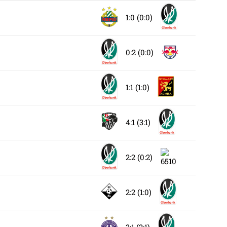
1:0 (0:0)
0:2 (0:0)
1:1 (1:0)
4:1 (3:1)
2:2 (0:2)
2:2 (1:0)