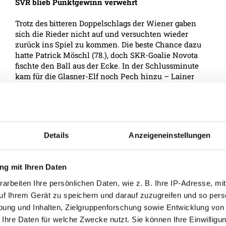
SVR blieb Punktgewinn verwehrt
Trotz des bitteren Doppelschlags der Wiener gaben
sich die Rieder nicht auf und versuchten wieder
zurück ins Spiel zu kommen. Die beste Chance dazu
hatte Patrick Möschl (78.), doch SKR-Goalie Novota
fischte den Ball aus der Ecke. In der Schlussminute
kam für die Glasner-Elf noch Pech hinzu – Lainer
wurde im Strafraum von Schrammel zu Fall
gebracht, doch Schiedsrichter Hameter gab den
Elfmeter nicht.
STIMMEN ZUM SPIEL:
Details
Anzeigeneinstellungen
Trainer Oliver Glasner:
"Eine sehr bittere Niederlage, vor allem weil sie
g mit Ihren Daten
durch zwei Eckbälle passiert ist. Wir haben
gewusst, dass das eine Stärke von Rapid ist. Da
arbeiten Ihre persönlichen Daten, wie z. B. Ihre IP-Adresse, mit
waren wir unaufmerksam."
uf Ihrem Gerät zu speichern und darauf zuzugreifen und so pers
Zum nicht gegebenen Elfmeter: "Das war ein ganz
ung und Inhalten, Zielgruppenforschung sowie Entwicklung von
klarer Elfer, da kann es keine zwei Meinungen
 Ihre Daten für welche Zwecke nutzt. Sie können Ihre Einwilligun
geben. Wenn ich das jetzt sehe, bin ich richtig