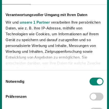
Verantwortungsvoller Umgang mit Ihren Daten
Wir und
unsere 1 Partner
verarbeiten Ihre persönlichen
Daten, wie z. B. Ihre IP-Adresse, mithilfe von
Technologien wie Cookies, um Informationen auf Ihrem
Gerät zu speichern und darauf zuzugreifen und so
personalisierte Werbung und Inhalte, Messungen von
Werbung und Inhalten, Zielgruppenforschung sowie
Entwicklung von Angeboten zu ermöglichen. Sie
entscheiden darüber, wer Ihre Daten für welche Zwecke
nutzt. Sie können Ihre Einwilligung jederzeit über die
Cookie-Erklärung oder durch Klicken auf das Privacy
Einwilligungsauswahl
Trigger Symbol ändern oder widerrufen
Notwendig
02.11.2009
| UNKATEGORISIERT
Erfahren Sie mehr darüber, wie Ihre persönlichen Daten
„DIE SPORTWOCHE SPORTHILFE CHARITY
Präferenzen
verarbeitet werden, und legen Sie Ihre Präferenzen im
AUKTION!“
Abschnitt Einzelheiten
fest.