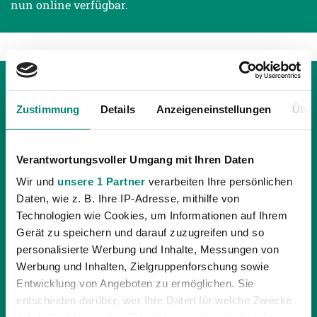
nun online verfügbar.
Zustimmung
Details
Anzeigeneinstellungen
Über
Verantwortungsvoller Umgang mit Ihren Daten
Wir und
unsere 1 Partner
verarbeiten Ihre persönlichen
Daten, wie z. B. Ihre IP-Adresse, mithilfe von
Technologien wie Cookies, um Informationen auf Ihrem
Gerät zu speichern und darauf zuzugreifen und so
personalisierte Werbung und Inhalte, Messungen von
Werbung und Inhalten, Zielgruppenforschung sowie
28.01.2014
| UNKATEGORISIERT
Entwicklung von Angeboten zu ermöglichen. Sie
SV RIED UND CFR CLUJ TRENNEN SICH 1:1
entscheiden darüber, wer Ihre Daten für welche Zwecke