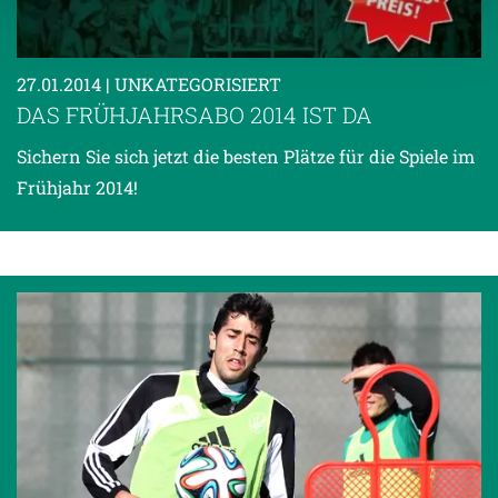
Weitere Details, insbesondere zu Speicherdauer und
Empfänger entnehmen Sie unserer
27.01.2014
| UNKATEGORISIERT
Datenschutzerklärung
.
DAS FRÜHJAHRSABO 2014 IST DA
Sichern Sie sich jetzt die besten Plätze für die Spiele im
Frühjahr 2014!