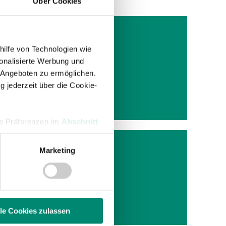
Über Cookies
hilfe von Technologien wie
onalisierte Werbung und
 Angeboten zu ermöglichen.
g jederzeit über die Cookie-
Manager
hre Präferenzen im
Abschnitt
Marketing
 Medien anbieten zu können
hrer Verwendung unserer
n auf
 führen diese Informationen
ie im Rahmen Ihrer Nutzung
rletzu
lle Cookies zulassen