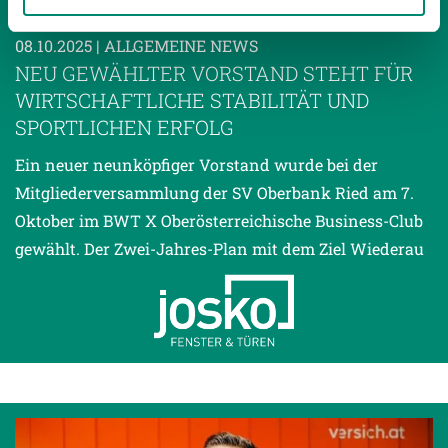
gesammelt haben.
08.10.2025
| ALLGEMEINE NEWS
NEU GEWÄHLTER VORSTAND STEHT FÜR
Weitere Details, insbesondere zu Speicherdauer und
WIRTSCHAFTLICHE STABILITÄT UND
Empfänger entnehmen Sie unserer
SPORTLICHEN ERFOLG
Datenschutzerklärung
.
Ein neuer neunköpfiger Vorstand wurde bei der
Mitgliederversammlung der SV Oberbank Ried am 7.
Oktober im BWT X Oberösterreichische Business-Club
gewählt. Der Zwei-Jahres-Plan mit dem Ziel Wiederau