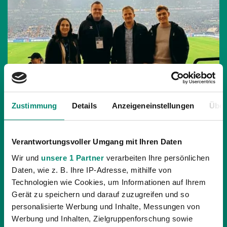
Zustimmung
Details
Anzeigeneinstellungen
Über
Verantwortungsvoller Umgang mit Ihren Daten
27.10.2025
| ALLGEMEINE NEWS
Wir und
unsere 1 Partner
verarbeiten Ihre persönlichen
SV OBERBANK RIED ZU GAST BEI SCHALKE
Daten, wie z. B. Ihre IP-Adresse, mithilfe von
04
Technologien wie Cookies, um Informationen auf Ihrem
Gerät zu speichern und darauf zuzugreifen und so
Am Freitag, dem 24. Oktober, waren Wolfgang Fiala,
personalisierte Werbung und Inhalte, Messungen von
Geschäftsführer Sport, und Lukas Brandl, Technischer
Werbung und Inhalten, Zielgruppenforschung sowie
Direktor, sowie Tim Entenfellner, Marketing, und Eva