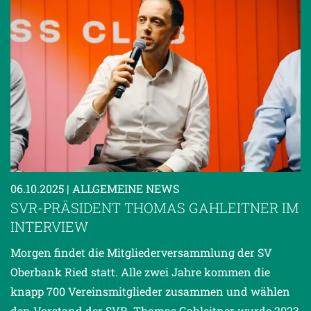
06.10.2025
| ALLGEMEINE NEWS
SVR-PRÄSIDENT THOMAS GAHLEITNER IM
INTERVIEW
Morgen findet die Mitgliederversammlung der SV
Oberbank Ried statt. Alle zwei Jahre kommen die
knapp 700 Vereinsmitglieder zusammen und wählen
den Vorstand der SVR. Thomas Gahleitner wurde 2023