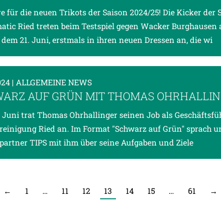
e für die neuen Trikots der Saison 2024/25! Die Kicker der 
tic Ried treten beim Testspiel gegen Wacker Burghausen
, dem 21. Juni, erstmals in ihren neuen Dressen an, die wi
024
| ALLGEMEINE NEWS
ARZ AUF GRÜN MIT THOMAS OHRHALLI
Juni trat Thomas Ohrhallinger seinen Job als Geschäftsfü
reinigung Ried an. Im Format "Schwarz auf Grün" sprach u
artner TIPS mit ihm über seine Aufgaben und Ziele
←
1
…
11
12
13
14
15
…
61
→