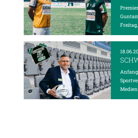
Premier
Guntama
Freitag
18.06.2
SCHW
Anfang 
Sportve
Medienp