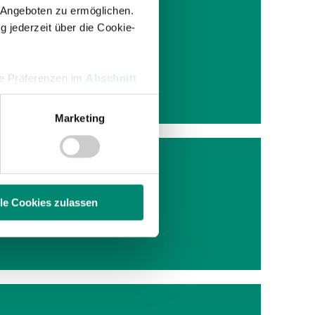
KEN
 Angeboten zu ermöglichen.
g jederzeit über die Cookie-
hre Präferenzen im
Abschnitt
amatic
Marketing
 Medien anbieten zu können
hrer Verwendung unserer
 führen diese Informationen
ie im Rahmen Ihrer Nutzung
lle Cookies zulassen
 wieder
enschutzerklärung
.