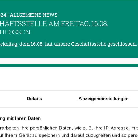
024
| ALLGEMEINE NEWS
HÄFTSSTELLE AM FREITAG, 16.08.
HLOSSEN
keltag, dem 16.08. hat unsere Geschäftsstelle geschlossen.
2024
| ALLGEMEINE NEWS
 ZAUNER ZIEHT SICH BEI DER SV GUNTAMA
 ALS TEAMMANAGER ZURÜCK
Details
Anzeigeneinstellungen
gjährige Teammanger Rudi Zauner zieht sich nach über 30
 SV Guntamatic Ried zurück.
g mit Ihren Daten
arbeiten Ihre persönlichen Daten, wie z. B. Ihre IP-Adresse, mit
2024
| ALLGEMEINE NEWS
uf Ihrem Gerät zu speichern und darauf zuzugreifen und so pers