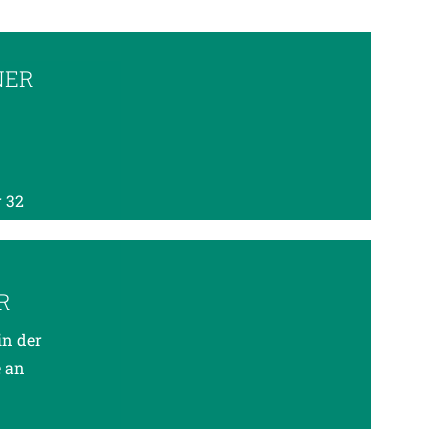
NER
 32
R
in der
e an