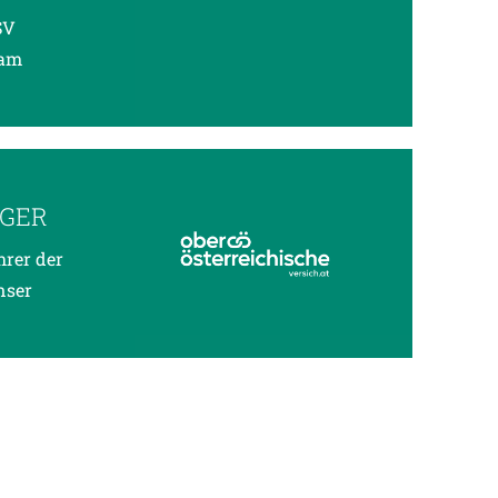
SV
 am
NGER
hrer der
nser