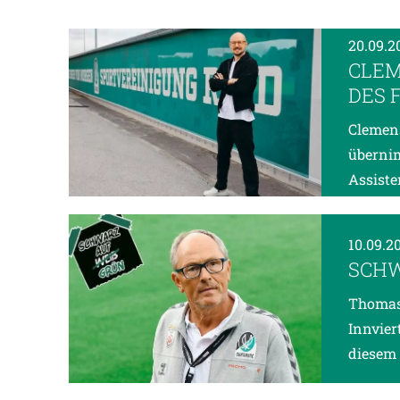
20.09.
CLEM
DES 
Clemens
übernim
Assiste
10.09.2
SCHW
Thomas 
Innvier
diesem 