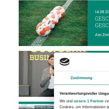
14.08.2
GESC
GESC
Am Zwic
09.08.
RUDI
RIED
Zustimmung
Der lan
bei der
Verantwortungsvoller Umgan
Wir und
unsere 1 Partner
ver
06.08.
Cookies, um Informationen a