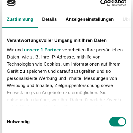
Nachwuchs
(74)
Profis
(1316)
Ticketing
(91)
Zustimmung
Details
Anzeigeneinstellungen
Über
Unkategorisiert
(2867)
Verantwortungsvoller Umgang mit Ihren Daten
Wir und
unsere 1 Partner
verarbeiten Ihre persönlichen
Daten, wie z. B. Ihre IP-Adresse, mithilfe von
Technologien wie Cookies, um Informationen auf Ihrem
Gerät zu speichern und darauf zuzugreifen und so
personalisierte Werbung und Inhalte, Messungen von
VORIGER NEWSEINTRAG
NÄCHSTER NEWSEINTRAG
Werbung und Inhalten, Zielgruppenforschung sowie
„Müssen in unseren Abläufen sehr konzentriert bleiben“
1:3 Heimniederlage gegen Voitsberg
Entwicklung von Angeboten zu ermöglichen. Sie
entscheiden darüber, wer Ihre Daten für welche Zwecke
nutzt. Sie können Ihre Einwilligung jederzeit über die
Cookie-Erklärung oder durch Klicken auf das Privacy
Einwilligungsauswahl
Trigger Symbol ändern oder widerrufen
Notwendig