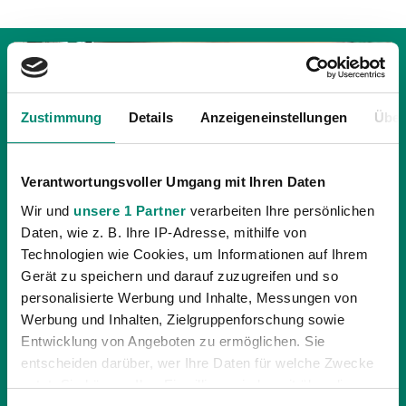
Zustimmung
Details
Anzeigeneinstellungen
Über
Verantwortungsvoller Umgang mit Ihren Daten
Wir und
unsere 1 Partner
verarbeiten Ihre persönlichen
Daten, wie z. B. Ihre IP-Adresse, mithilfe von
Technologien wie Cookies, um Informationen auf Ihrem
Gerät zu speichern und darauf zuzugreifen und so
personalisierte Werbung und Inhalte, Messungen von
09.04.2025
| ALLGEMEINE NEWS
Werbung und Inhalten, Zielgruppenforschung sowie
SCHWARZ AUF GRÜN MIT BJÖRN
Entwicklung von Angeboten zu ermöglichen. Sie
ASSMANN
entscheiden darüber, wer Ihre Daten für welche Zwecke
nutzt. Sie können Ihre Einwilligung jederzeit über die
Björn Assmann (48) ist seit zwei Jahren der Masseur