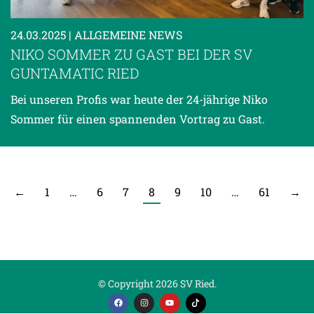
24.03.2025
| ALLGEMEINE NEWS
NIKO SOMMER ZU GAST BEI DER SV
GUNTAMATIC RIED
Bei unseren Profis war heute der 24-jährige Niko
Sommer für einen spannenden Vortrag zu Gast.
←
1
…
6
7
8
9
10
…
61
→
© Copyright 2026 SV Ried.