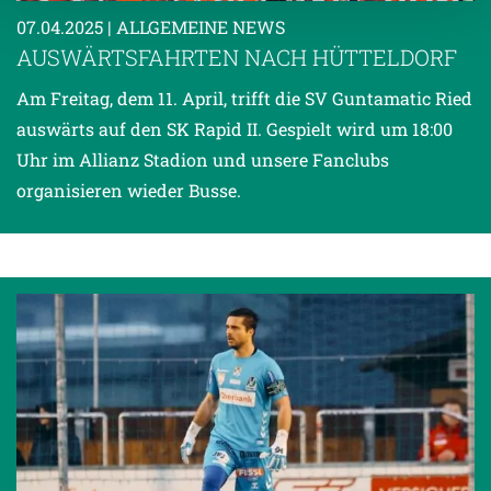
Weitere Details, insbesondere zu Speicherdauer und
07.04.2025
| ALLGEMEINE NEWS
Empfänger entnehmen Sie unserer
AUSWÄRTSFAHRTEN NACH HÜTTELDORF
Datenschutzerklärung
.
Am Freitag, dem 11. April, trifft die SV Guntamatic Ried
auswärts auf den SK Rapid II. Gespielt wird um 18:00
Uhr im Allianz Stadion und unsere Fanclubs
organisieren wieder Busse.