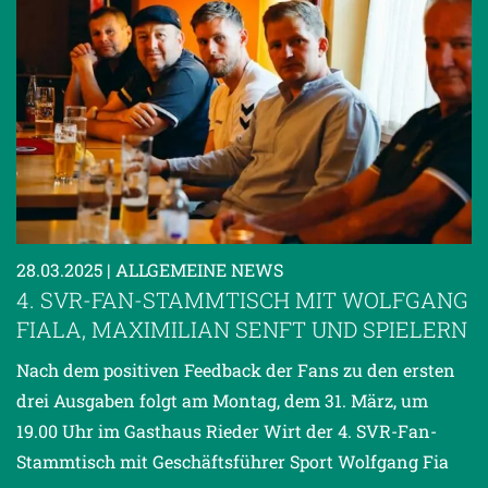
28.03.2025
| ALLGEMEINE NEWS
4. SVR-FAN-STAMMTISCH MIT WOLFGANG
FIALA, MAXIMILIAN SENFT UND SPIELERN
Nach dem positiven Feedback der Fans zu den ersten
drei Ausgaben folgt am Montag, dem 31. März, um
19.00 Uhr im Gasthaus Rieder Wirt der 4. SVR-Fan-
Stammtisch mit Geschäftsführer Sport Wolfgang Fia