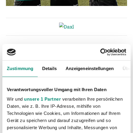
Kategorien
Akademie
(236)
Zustimmung
Details
Anzeigeneinstellungen
Über
Allgemeine News
(605)
Damen
(6)
Junge Wikinger Ried
(413)
Verantwortungsvoller Umgang mit Ihren Daten
Nachwuchs
(74)
Wir und
unsere 1 Partner
verarbeiten Ihre persönlichen
Daten, wie z. B. Ihre IP-Adresse, mithilfe von
Profis
(1315)
Technologien wie Cookies, um Informationen auf Ihrem
Ticketing
(91)
Gerät zu speichern und darauf zuzugreifen und so
Unkategorisiert
(2867)
personalisierte Werbung und Inhalte, Messungen von