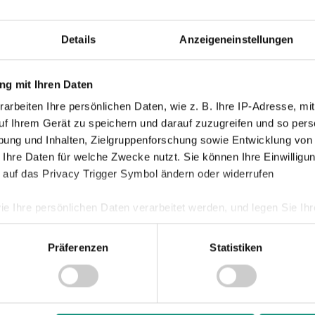
e der 20-Jährige mit Massagen behandelt,
Damen
b Mitte September verbrachte
Junge Wik
Details
Anzeigeneinstellungen
ngt man sehr viel weiter, weil man sich
Nachwuch
 wieder fit zu werden“, sagt der
g mit Ihren Daten
Profis
arbeiten Ihre persönlichen Daten, wie z. B. Ihre IP-Adresse, mit
Ticketing
uf Ihrem Gerät zu speichern und darauf zuzugreifen und so pers
Unkategori
iningslager des Teams in der Türkei
ung und Inhalten, Zielgruppenforschung sowie Entwicklung von
 am 26. Jänner. Spätestens zu diesem
 Ihre Daten für welche Zwecke nutzt. Sie können Ihre Einwilligun
ts mehr im Wege stehen.
 auf das Privacy Trigger Symbol ändern oder widerrufen
ie Ihre persönlichen Daten verarbeitet werden, und legen Sie I
Präferenzen
Statistiken
nhalte und Anzeigen zu personalisieren, Funktionen für soziale
Website zu analysieren. Außerdem geben wir Informationen zu I
r soziale Medien, Werbung und Analysen weiter. Unsere Partner
stleistungen
Amateure nac
 Daten zusammen, die Sie ihnen bereitgestellt haben oder die s