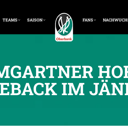
TEAMS
SAISON
FANS
NACHWUCH
MGARTNER HO
EBACK IM JÄN