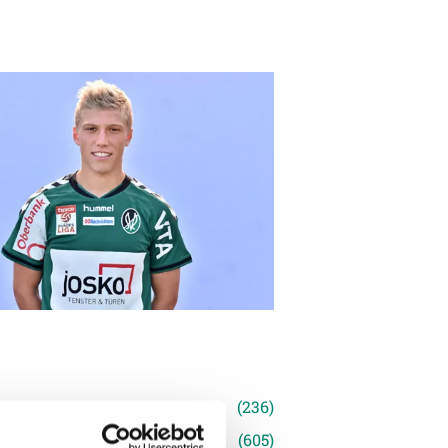
n
(236)
e News
(605)