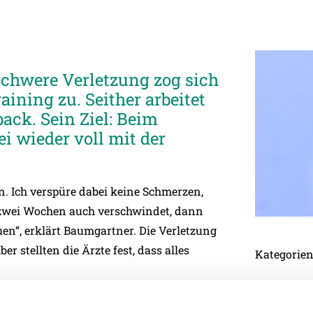
chwere Verletzung zog sich
ining zu. Seither arbeitet
ack. Sein Ziel: Beim
i wieder voll mit der
n. Ich verspüre dabei keine Schmerzen,
in, zwei Wochen auch verschwindet, dann
en“, erklärt Baumgartner. Die Verletzung
er stellten die Ärzte fest, dass alles
Kategorie
Akademie
Allgemein
rsten sechs Tage nach der Operation musste