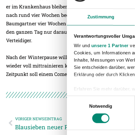
er im Krankenhaus bleiben. Nach einer Ruhewoche wurd
nach rund vier Wochen begann er mit dem Radfahren. A
Zustimmung
Baumgartner vier Wochen im Revital in Aspach. „Dort bri
den ganzen Tag nur darauf konzentriert, alles zu tun, um
Verantwortungsvoller Umgan
Verteidiger.
Wir und
unsere 1 Partner
ver
Cookies, um Informationen a
Nach der Winterpause will Julian Baumgartner beim Tra
Inhalte, Messungen von Werb
wieder voll mittrainieren können. Abflug nach Belek ist
Sie entscheiden darüber, wer
Zeitpunkt soll einem Comeback des Rieder Talents nich
Erklärung oder durch Klicken
Erfahren Sie mehr darüber, w
Einzelheiten
fest.
Einwilligungsauswahl
Notwendig
Wir verwenden Cookies, um I
und die Zugriffe auf unsere 
VORIGER NEWSEINTRAG
Website an unsere Partner fü
Blausieben neuer Partner für kreative Dien
möglicherweise mit weiteren