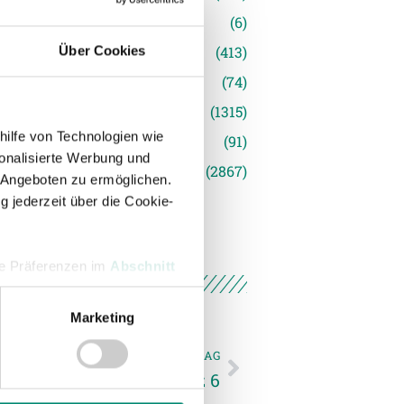
(6)
inger Ried
(413)
Über Cookies
s
(74)
(1315)
hilfe von Technologien wie
(91)
onalisierte Werbung und
siert
(2867)
 Angeboten zu ermöglichen.
g jederzeit über die Cookie-
hre Präferenzen im
Abschnitt
Marketing
 Medien anbieten zu können
hrer Verwendung unserer
NÄCHSTER NEWSEINTRAG
 führen diese Informationen
h Herbstrunde auf Platz 6
ie im Rahmen Ihrer Nutzung