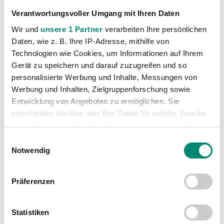
Verantwortungsvoller Umgang mit Ihren Daten
Wir und
unsere 1 Partner
verarbeiten Ihre persönlichen
Kategorien
Daten, wie z. B. Ihre IP-Adresse, mithilfe von
Technologien wie Cookies, um Informationen auf Ihrem
Akademie
(236)
Gerät zu speichern und darauf zuzugreifen und so
Allgemeine News
(606)
personalisierte Werbung und Inhalte, Messungen von
Damen
(6)
Werbung und Inhalten, Zielgruppenforschung sowie
Junge Wikinger Ried
(413)
Entwicklung von Angeboten zu ermöglichen. Sie
entscheiden darüber, wer Ihre Daten für welche Zwecke
Nachwuchs
(74)
nutzt. Sie können Ihre Einwilligung jederzeit über die
Profis
(1317)
Cookie-Erklärung oder durch Klicken auf das Privacy
Einwilligungsauswahl
Ticketing
(91)
Trigger Symbol ändern oder widerrufen
Notwendig
Unkategorisiert
(2867)
Erfahren Sie mehr darüber, wie Ihre persönlichen Daten
Präferenzen
verarbeitet werden, und legen Sie Ihre Präferenzen im
Abschnitt Einzelheiten
fest.
Statistiken
Wir verwenden Cookies, um Inhalte und Anzeigen zu