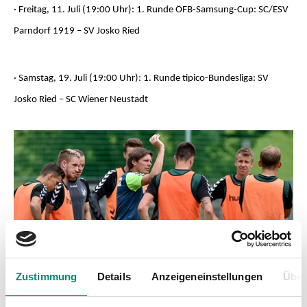
· Freitag, 11. Juli (19:00 Uhr): 1. Runde ÖFB-Samsung-Cup: SC/ESV
Parndorf 1919 – SV Josko Ried
· Samstag, 19. Juli (19:00 Uhr): 1. Runde tipico-Bundesliga: SV
Josko Ried – SC Wiener Neustadt
Zustimmung
Details
Anzeigeneinstellungen
Über