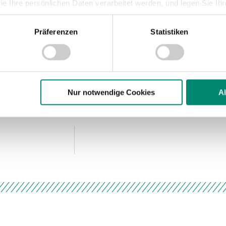
nd. Zuerst hatte Orhan Ademi (80.) die
ie Ihre persönlichen Daten verarbeitet werden, und legen Sie I
 der Gegenseite hatte Thürauer den
 der Rieder am langen Eck vorbei. In der
Präferenzen
Statistiken
nhalte und Anzeigen zu personalisieren, Funktionen für soziale
 Nach einem langen Ball von Martic traf
Website zu analysieren. Außerdem geben wir Informationen zu I
:2-Endstand.
r soziale Medien, Werbung und Analysen weiter. Unsere Partner
 Daten zusammen, die Sie ihnen bereitgestellt haben oder die s
n.
Nur notwendige Cookies
A
ere zu Speicherdauer und Empfänger entnehmen Sie unserer
Dat