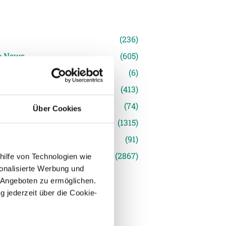
n
(236)
e News
(605)
(6)
inger Ried
(413)
s
(74)
Über Cookies
(1315)
(91)
siert
(2867)
hilfe von Technologien wie
onalisierte Werbung und
 Angeboten zu ermöglichen.
g jederzeit über die Cookie-