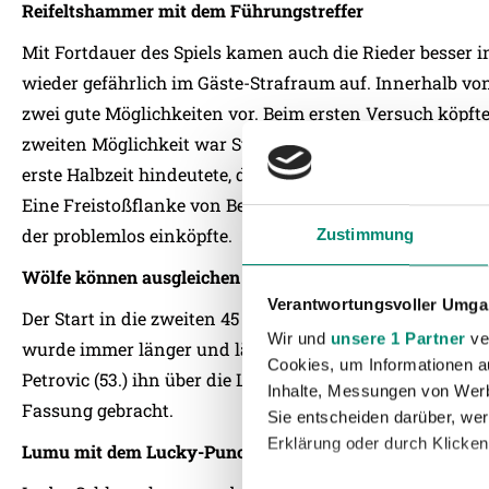
Reifeltshammer mit dem Führungstreffer
Mit Fortdauer des Spiels kamen auch die Rieder besser
wieder gefährlich im Gäste-Strafraum auf. Innerhalb v
zwei gute Möglichkeiten vor. Beim ersten Versuch köpfte
zweiten Möglichkeit war St. Pöltens Schlussmann Vollnhof
erste Halbzeit hindeutete, durften die Ried-Fans noch d
Eine Freistoßflanke von Bergmann fand den völlig frei
der problemlos einköpfte.
Zustimmung
Wölfe können ausgleichen
Verantwortungsvoller Umgan
Der Start in die zweiten 45 Minuten verlief alles andere 
Wir und
unsere 1 Partner
ver
wurde immer länger und länger, so dass Gebauer den Bal
Cookies, um Informationen a
Petrovic (53.) ihn über die Linie drückte. Der Ausgleichst
Inhalte, Messungen von Werb
Fassung gebracht.
Sie entscheiden darüber, wer
Erklärung oder durch Klicken
Lumu mit dem Lucky-Punch