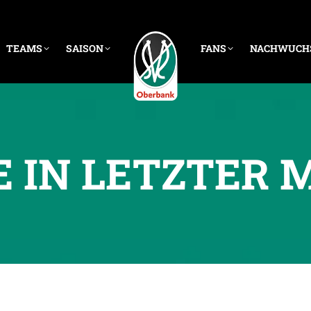
TEAMS
SAISON
FANS
NACHWUCH
E IN LETZTER 