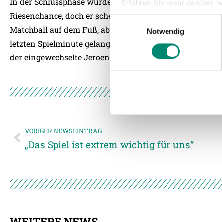
In der Schlussphase wurde das Spiel noch einmal spanne
Erfahren Sie mehr darüber, w
Riesenchance, doch er scheiterte an Vollnhofer. Und auf
Einzelheiten
fest.
Einwilligungsauswahl
Matchball auf dem Fuß, aber sein Schuss ging zum Glück
Notwendig
Wir verwenden Cookies, um I
letzten Spielminute gelang den Gästen der Lucky-Punch.
und die Zugriffe auf unsere 
der eingewechselte Jeroen Lumu per Flugkopfball zum 1
Website an unsere Partner fü
möglicherweise mit weiteren
der Dienste gesammelt habe
Weitere Details, insbesond
VORIGER NEWSEINTRAG
„Das Spiel ist extrem wichtig für uns“
WEITERE NEWS