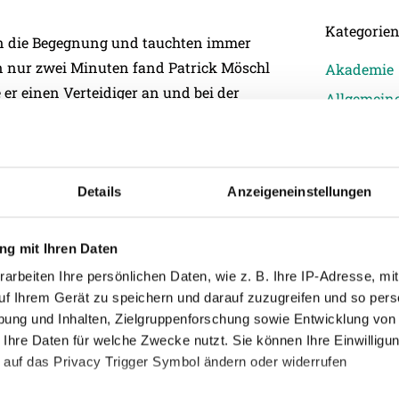
Kategorie
 in die Begegnung und tauchten immer
on nur zwei Minuten fand Patrick Möschl
Akademie
 er einen Verteidiger an und bei der
Allgemein
er zur Stelle. Als alles auf eine torlose
Damen
en Führungstreffer der Wikinger bejubeln:
Junge Wik
stehenden Thomas Reifeltshammer (45.),
Nachwuch
Details
Anzeigeneinstellungen
Profis
Ticketing
g mit Ihren Daten
als gut. Eine Flanke von der rechten Seite
Unkategori
arbeiten Ihre persönlichen Daten, wie z. B. Ihre IP-Adresse, mit
l nicht erreichen konnte und Daniel
uf Ihrem Gerät zu speichern und darauf zuzugreifen und so pers
reffer hat die Wikinger deutlich aus der
ung und Inhalten, Zielgruppenforschung sowie Entwicklung von
 Ihre Daten für welche Zwecke nutzt. Sie können Ihre Einwilligun
 auf das Privacy Trigger Symbol ändern oder widerrufen