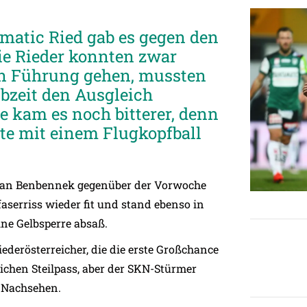
matic Ried gab es gegen den
Die Rieder konnten zwar
in Führung gehen, mussten
lbzeit den Ausgleich
e kam es noch bitterer, denn
te mit einem Flugkopfball
tian Benbennek gegenüber der Vorwoche
serriss wieder fit und stand ebenso in
ine Gelbsperre absaß.
erösterreicher, die die erste Großchance
lichen Steilpass, aber der SKN-Stürmer
 Nachsehen.