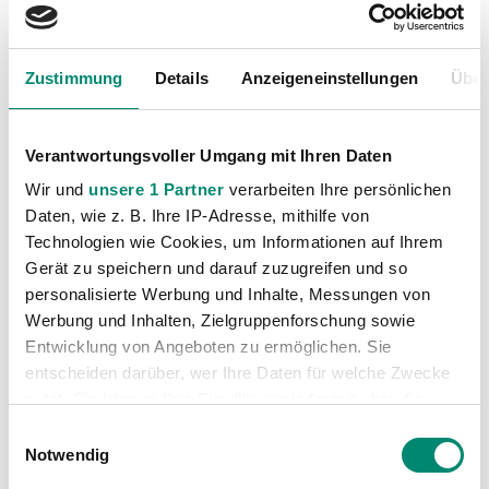
Zustimmung
Details
Anzeigeneinstellungen
Über
Verantwortungsvoller Umgang mit Ihren Daten
Wir und
unsere 1 Partner
verarbeiten Ihre persönlichen
Daten, wie z. B. Ihre IP-Adresse, mithilfe von
Technologien wie Cookies, um Informationen auf Ihrem
Gerät zu speichern und darauf zuzugreifen und so
personalisierte Werbung und Inhalte, Messungen von
Werbung und Inhalten, Zielgruppenforschung sowie
Kategorien
Entwicklung von Angeboten zu ermöglichen. Sie
Akademie
(236)
entscheiden darüber, wer Ihre Daten für welche Zwecke
nutzt. Sie können Ihre Einwilligung jederzeit über die
Allgemeine News
(606)
Cookie-Erklärung oder durch Klicken auf das Privacy
Einwilligungsauswahl
Damen
(6)
Trigger Symbol ändern oder widerrufen
Notwendig
Junge Wikinger Ried
(413)