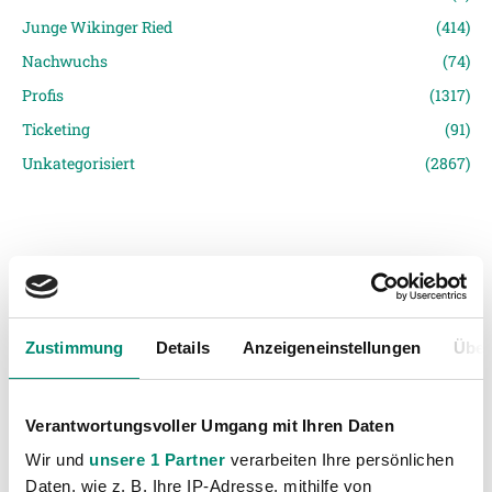
Junge Wikinger Ried
(414)
Nachwuchs
(74)
Profis
(1317)
Ticketing
(91)
Unkategorisiert
(2867)
Zustimmung
Details
Anzeigeneinstellungen
Über
VORIGER NEWSEINTRAG
NÄCHSTER NEWSEINTRAG
SVR sichert sich den Klassenerhalt
SVR will Heimsiegserie fortsetzen
Verantwortungsvoller Umgang mit Ihren Daten
Wir und
unsere 1 Partner
verarbeiten Ihre persönlichen
Daten, wie z. B. Ihre IP-Adresse, mithilfe von