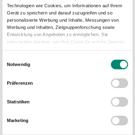
Technologien wie Cookies, um Informationen auf Ihrem
Gerät zu speichern und darauf zuzugreifen und so
WEITERE NEWS
personalisierte Werbung und Inhalte, Messungen von
Werbung und Inhalten, Zielgruppenforschung sowie
Entwicklung von Angeboten zu ermöglichen. Sie
entscheiden darüber, wer Ihre Daten für welche Zwecke
nutzt. Sie können Ihre Einwilligung jederzeit über die
Cookie-Erklärung oder durch Klicken auf das Privacy
Einwilligungsauswahl
Trigger Symbol ändern oder widerrufen
Notwendig
Erfahren Sie mehr darüber, wie Ihre persönlichen Daten
Präferenzen
verarbeitet werden, und legen Sie Ihre Präferenzen im
Abschnitt Einzelheiten
fest.
Statistiken
Wir verwenden Cookies, um Inhalte und Anzeigen zu
personalisieren, Funktionen für soziale Medien anbieten
Marketing
zu können und die Zugriffe auf unsere Website zu
analysieren. Außerdem geben wir Informationen zu Ihrer