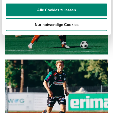
Verwendung unserer Website an unsere Partner für
soziale Medien, Werbung und Analysen weiter. Unsere
Alle Cookies zulassen
Partner führen diese Informationen möglicherweise mit
weiteren Daten zusammen, die Sie ihnen bereitgestellt
Nur notwendige Cookies
haben oder die sie im Rahmen Ihrer Nutzung der Dienste
gesammelt haben.
Weitere Details, insbesondere zu Speicherdauer und
Empfänger entnehmen Sie unserer
Datenschutzerklärung
.